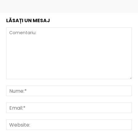
LĂSAȚI UN MESAJ
Comentariu:
Nu
Ema
Web