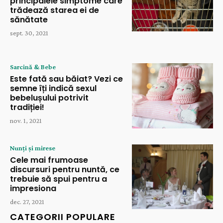
principalele simptome care
trădează starea ei de
sănătate
sept. 30, 2021
Sarcină & Bebe
Este fată sau băiat? Vezi ce
semne îți indică sexul
bebelușului potrivit
tradiției!
nov. 1, 2021
Nunți și mirese
Cele mai frumoase
discursuri pentru nuntă, ce
trebuie să spui pentru a
impresiona
dec. 27, 2021
CATEGORII POPULARE