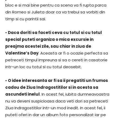
bloc e si mai bine pentru ca scena va fi rupta parca
din Romeo si Julieta doar ca va trebui sa vorbiti din
timp si cu parintii sai.
•
Daca doriti sa faceti ceva cu totul si cu totul
special puteti organiza o mica excursie in
preajma acestei zile, sau chiar in ziua de
Valentine’s Day
. Aceasta ar fi o ocazie perfecta sa
petreceti timpul impreuna si sa o cereti in casatorie
intr-un loc cu totul si cu totul deosebit.
•
O idee interesanta ar fi sa ii pregatiti un frumos
cadou de Ziua Indragostitilor si in acesta sa
ascundeti inelul
. In acest fel, iubita dumneavoastra
nu va deveni suspicioasa daca veti dori sa petreceti
Ziua Indragostitilor intr-un mod inedit. In acest fel, ii
puteti oferi in dar un album foto personalizat iar pe