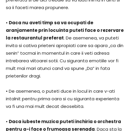
sa ii faceti marea propunere.
•
Daca nu aveti timp sa va ocupati de
aranjamente prin locuinta puteti face o rezervare
la restaurantul preferat
. De asemenea, va puteti
invita si cativa prieteni apropiati care sa apara „ca din
senin” tocmai in momentul in care ii veti adresa
intrebarea viitoarei sotii. Cu siguranta emotiile vor fi
mult mai mari atunci cand va spune „Da” in fata
prietenilor dragi.
• De asemenea, o puteti duce in locul in care v-ati
intalnit pentru prima oara si cu siguranta experienta
va fi una mai mult decat deosebita.
•
Daca iubeste muzica puteti inchiria o orchestra
pentru a-i face o frumoasa serenada
. Daca sta la