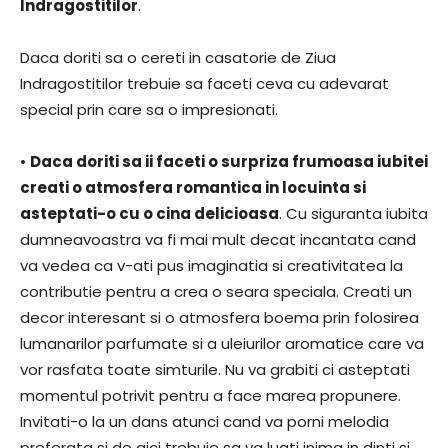
Indragostitilor
.
Daca doriti sa o cereti in casatorie de Ziua
Indragostitilor trebuie sa faceti ceva cu adevarat
special prin care sa o impresionati.
•
Daca doriti sa ii faceti o surpriza frumoasa iubitei
creati o atmosfera romantica in locuinta si
asteptati-o cu o cina delicioasa
. Cu siguranta iubita
dumneavoastra va fi mai mult decat incantata cand
va vedea ca v-ati pus imaginatia si creativitatea la
contributie pentru a crea o seara speciala. Creati un
decor interesant si o atmosfera boema prin folosirea
lumanarilor parfumate si a uleiurilor aromatice care va
vor rasfata toate simturile. Nu va grabiti ci asteptati
momentul potrivit pentru a face marea propunere.
Invitati-o la un dans atunci cand va porni melodia
preferata si de aici trebuie sa va luati inima in dinti si