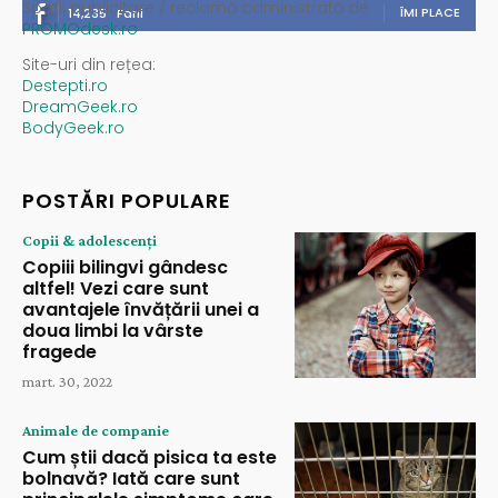
Spații publicitare / reclamă administrată de
ÎMI PLACE
14,235
Fani
PROMOdesk.ro
Site-uri din rețea:
Destepti.ro
DreamGeek.ro
BodyGeek.ro
POSTĂRI POPULARE
Copii & adolescenți
Copiii bilingvi gândesc
altfel! Vezi care sunt
avantajele învățării unei a
doua limbi la vârste
fragede
mart. 30, 2022
Animale de companie
Cum știi dacă pisica ta este
bolnavă? Iată care sunt