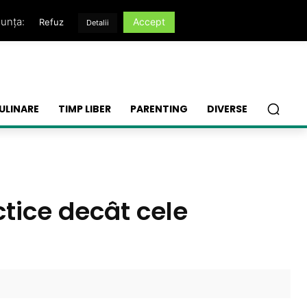
nunța:
Accept
Refuz
Detalii
ULINARE
TIMP LIBER
PARENTING
DIVERSE
ctice decât cele