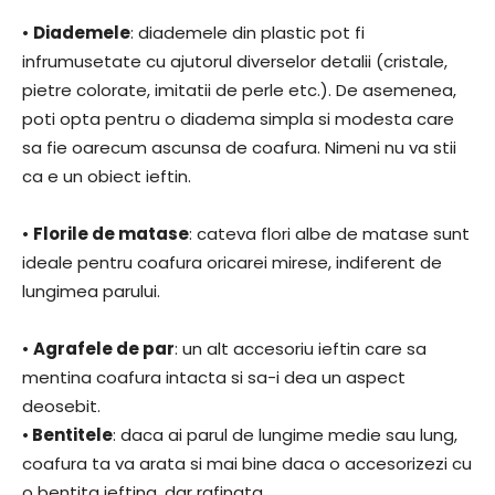
•
Diademele
: diademele din plastic pot fi
infrumusetate cu ajutorul diverselor detalii (cristale,
pietre colorate, imitatii de perle etc.). De asemenea,
poti opta pentru o diadema simpla si modesta care
sa fie oarecum ascunsa de coafura. Nimeni nu va stii
ca e un obiect ieftin.
•
Florile de matase
: cateva flori albe de matase sunt
ideale pentru coafura oricarei mirese, indiferent de
lungimea parului.
•
Agrafele de par
: un alt accesoriu ieftin care sa
mentina coafura intacta si sa-i dea un aspect
deosebit.
•
Bentitele
: daca ai parul de lungime medie sau lung,
coafura ta va arata si mai bine daca o accesorizezi cu
o bentita ieftina, dar rafinata.