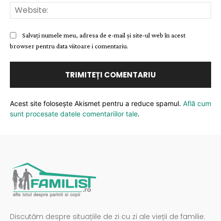
Web
Salvați numele meu, adresa de e-mail și site-ul web în acest
browser pentru data viitoare i comentariu.
Acest site folosește Akismet pentru a reduce spamul.
Află cum
sunt procesate datele comentariilor tale
.
Discutăm despre situațiile de zi cu zi ale vieții de familie: