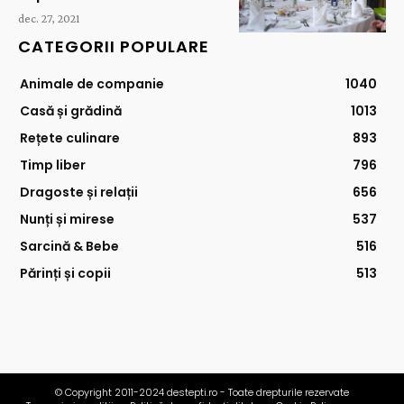
dec. 27, 2021
CATEGORII POPULARE
Animale de companie
1040
Casă și grădină
1013
Rețete culinare
893
Timp liber
796
Dragoste și relații
656
Nunți și mirese
537
Sarcină & Bebe
516
Părinți și copii
513
© Copyright 2011-2024 destepti.ro - Toate drepturile rezervate