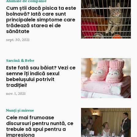
Animale de companie
Cum știi dacă pisica ta este
bolnavă? Iată care sunt
principalele simptome care
trădează starea ei de
sănătate
sept. 30, 2021
Sarcină & Bebe
Este fată sau băiat? Vezi ce
semne îți indică sexul
bebelușului potrivit
tradiției!
nov. 1, 2021
Nunți și mirese
Cele mai frumoase
discursuri pentru nuntă, ce
trebuie să spui pentru a
impresiona