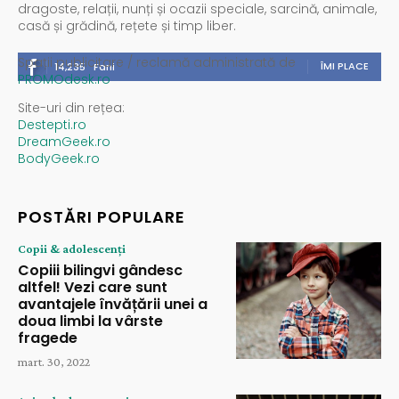
dragoste, relații, nunți și ocazii speciale, sarcină, animale,
casă și grădină, rețete și timp liber.
Spații publicitare / reclamă administrată de
ÎMI PLACE
14,235
Fani
PROMOdesk.ro
Site-uri din rețea:
Destepti.ro
DreamGeek.ro
BodyGeek.ro
POSTĂRI POPULARE
Copii & adolescenți
Copiii bilingvi gândesc
altfel! Vezi care sunt
avantajele învățării unei a
doua limbi la vârste
fragede
mart. 30, 2022