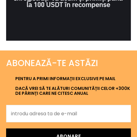
ABONEAZĂ-TE ASTĂZI
PENTRU A PRIMI INFORMAȚII EXCLUSIVE PE MAIL
DACĂ VREI SĂ TE ALĂTURI COMUNITĂȚII CELOR +300K
DE PĂRINȚI CARE NE CITESC ANUAL
ABONARE