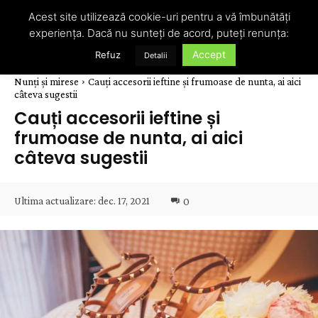
Acest site utilizează cookie-uri pentru a vă îmbunătăți
experiența. Dacă nu sunteți de acord, puteți renunța:
Accept
Refuz
Detalii
Nunți și mirese
Cauți accesorii ieftine și frumoase de nunta, ai aici
câteva sugestii
Cauți accesorii ieftine și
frumoase de nunta, ai aici
câteva sugestii
Ultima actualizare:
dec. 17, 2021
0