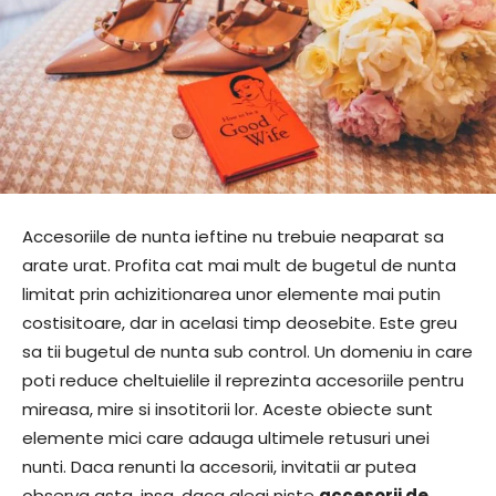
Accesoriile de nunta ieftine nu trebuie neaparat sa
arate urat. Profita cat mai mult de bugetul de nunta
limitat prin achizitionarea unor elemente mai putin
costisitoare, dar in acelasi timp deosebite. Este greu
sa tii bugetul de nunta sub control. Un domeniu in care
poti reduce cheltuielile il reprezinta accesoriile pentru
mireasa, mire si insotitorii lor. Aceste obiecte sunt
elemente mici care adauga ultimele retusuri unei
nunti. Daca renunti la accesorii, invitatii ar putea
observa asta, insa, daca alegi niste
accesorii de