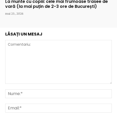
La munte cu copiii: cele mai frumoase trasee de
vară (la mai puțin de 2-3 ore de București)
mai 25, 2026
LĂSAȚI UN MESAJ
Comentariu:
Nu
Ema