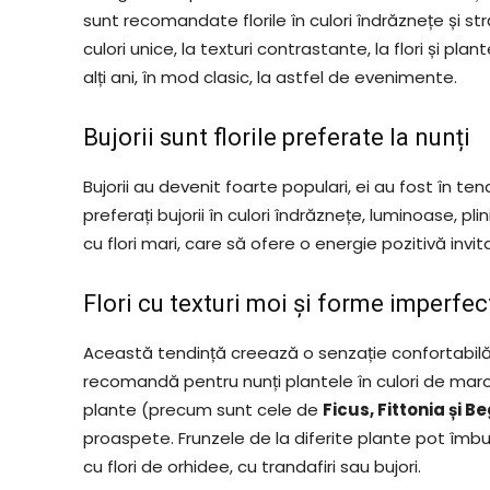
sunt recomandate florile în culori îndrăznețe și s
culori unice, la texturi contrastante, la flori și 
alți ani, în mod clasic, la astfel de evenimente.
Bujorii sunt florile preferate la nunți
Bujorii au devenit foarte populari, ei au fost în ten
preferați bujorii în culori îndrăznețe, luminoase, 
cu flori mari, care să ofere o energie pozitivă invitaț
Flori cu texturi moi și forme imperfec
Această tendință creează o senzație confortabilă
recomandă pentru nunți plantele în culori de maro, 
plante (precum sunt cele de
Ficus, Fittonia și B
proaspete. Frunzele de la diferite plante pot îmb
cu flori de orhidee, cu trandafiri sau bujori.