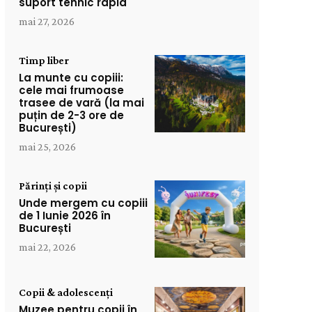
suport tehnic rapid
mai 27, 2026
Timp liber
La munte cu copiii:
cele mai frumoase
trasee de vară (la mai
puțin de 2-3 ore de
București)
mai 25, 2026
Părinți și copii
Unde mergem cu copiii
de 1 Iunie 2026 în
București
mai 22, 2026
Copii & adolescenți
Muzee pentru copii în