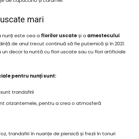
nțe de capuccino și caramel.
i uscate mari
a nunți este cea a
florilor uscate
și a
amestecului
ință de anul trecut continuă să fie puternică și în 2021.
un decor la nuntă cu flori uscate sau cu flori artificiale
ciale pentru nunți sunt:
unt trandafirii
sunt crizantemele, pentru a crea o atmosferă
z, trandafiri în nuanțe de piersică și frezii în tonuri