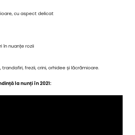
ămioare, cu aspect delicat
i în nuanțe rozii
andafiri, frezii, crini, orhidee și lăcrămioare.
ință la nunți în 2021: