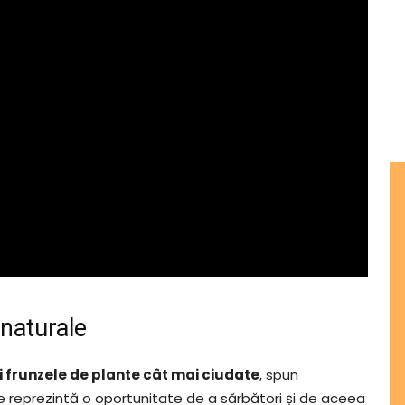
 naturale
și frunzele de plante cât mai ciudate
, spun
ile reprezintă o oportunitate de a sărbători și de aceea