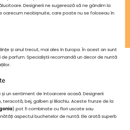
trălucitoare. Designerii ne sugerează să ne gândim la
plante oarecum neobișnuite, care poate nu se foloseau în
dințe și anul trecut, mai ales în Europa. În acest an sunt
plini de parfum. Specialiștii recomandă un decor de nuntă
iilor.
te
 și un sentiment de întoarcere acasă. Designerii
teracotă, bej, galben și liliachiu. Aceste frunze de la
egonia
) pot fi combinate cu flori uscate sau
unătăți aspectul buchetelor de nuntă. Ele arată superb