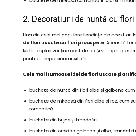
buchete de mireasă cu trandafiri albi și în nua
2. Decorațiuni de nuntă cu flor
Una din cele mai populare tendințe din acest an l
de flori uscate cu flori proaspete
. Această tend
Multe cupluri vor ține cont de ea și vor opta pentru 
pentru a impresiona invitații.
Cele mai frumoase idei de flori uscate și artifi
buchete de nuntă din flori albe și galbene cum s
buchete de mireasă din flori albe și roz, cum 
romantică
buchete din bujori și trandafiri
buchete din orhidee galbene și albe, trandafiri ro