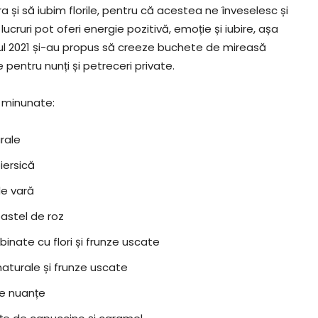
i să iubim florile, pentru că acestea ne înveselesc și
ucruri pot oferi energie pozitivă, emoție și iubire, așa
 anul 2021 și-au propus să creeze buchete de mireasă
pentru nunți și petreceri private.
 minunate:
urale
iersică
de vară
pastel de roz
inate cu flori și frunze uscate
 naturale și frunze uscate
te nuanțe