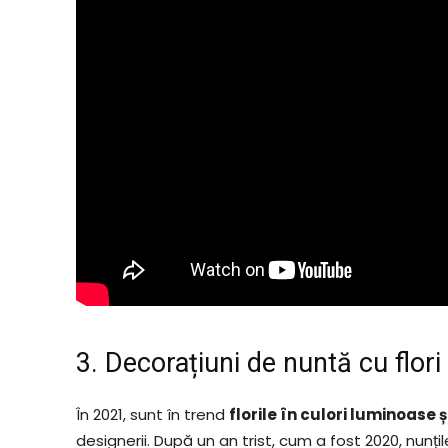
3. Decorațiuni de nuntă cu flori
În 2021, sunt în trend
florile în culori luminoase 
designerii. După un an trist, cum a fost 2020, nunț