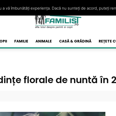
ru a vă îmbunătăți experiența. Dacă nu sunteți de acord, puteți re
OPII
FAMILIE
ANIMALE
CASĂ & GRĂDINĂ
REȚETE C
nțe florale de nuntă în 