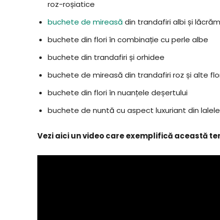
roz-roșiatice
buchete de mireasă
din trandafiri albi și lăcr
buchete din flori în combinație cu perle albe
buchete din trandafiri și orhidee
buchete de mireasă din trandafiri roz și alte flor
buchete din flori în nuanțele deșertului
buchete de nuntă cu aspect luxuriant din lalele, tr
Vezi aici un video care exemplifică această tend