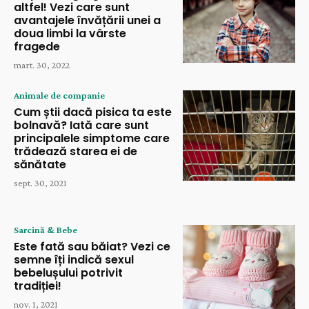
altfel! Vezi care sunt
avantajele învățării unei a
doua limbi la vârste
fragede
mart. 30, 2022
Animale de companie
Cum știi dacă pisica ta este
bolnavă? Iată care sunt
principalele simptome care
trădează starea ei de
sănătate
sept. 30, 2021
Sarcină & Bebe
Este fată sau băiat? Vezi ce
semne îți indică sexul
bebelușului potrivit
tradiției!
nov. 1, 2021