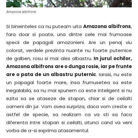
Amazona albifrons
Si bineinteles ca nu puteam uita
Amazona albifrons
,
fara doar si poate, una dintre cele mai frumoase
specii de papagali amazonieni. Are un penaj viu
colorat, verdele prezinta nuante nu foarte puternice
de galben, rosu si mai ales albastru.
In jurul ochilor,
Amazona albifrons are o dunga rosie, iar pe frunte
are o pata de un albastru puternic
. Iarasi, nu este
un papagal foarte mare, insa frumusetea sa este
inegalabila, sa nu mai spunem ca este inteligent si nu
ezita sa se ataseze de stapan, chiar si de ceilalti
oameni din jur. Vom avea surpriza, daca vom creste o
astfel de specie, sa realizam ca va sti sa faca
diferenta intre stapan si ceilalti, atunci cand va veni
vorba de a-si exprima atasamentul.