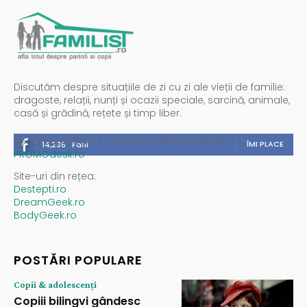
Discutăm despre situațiile de zi cu zi ale vieții de familie:
dragoste, relații, nunți și ocazii speciale, sarcină, animale,
casă și grădină, rețete și timp liber.
Spații publicitare / reclamă administrată de
ÎMI PLACE
14,235
Fani
PROMOdesk.ro
Site-uri din rețea:
Destepti.ro
DreamGeek.ro
BodyGeek.ro
POSTĂRI POPULARE
Copii & adolescenți
Copiii bilingvi gândesc