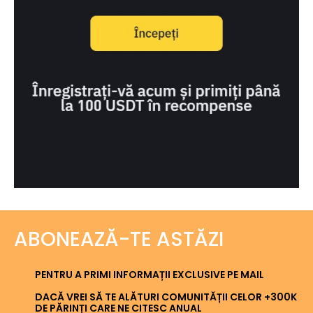
ABONEAZĂ-TE ASTĂZI
PENTRU A PRIMI INFORMAȚII EXCLUSIVE PE MAIL
DACĂ VREI SĂ TE ALĂTURI COMUNITĂȚII CELOR +300K
DE PĂRINȚI CARE NE CITESC ANUAL