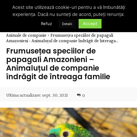
Acest site utilizează cookie-uri pentru a vă îmbunătăți
experiența. Dacă nu sunteți de acord, puteți renunța:
Accept
Refuz
Detalii
Animale de companie
Frumusețea speciilor de papagali
Amazonieni - Animaluțul de companie îndrăgit de întreaga...
Frumusețea speciilor de
papagali Amazonieni –
Animaluțul de companie
îndrăgit de întreaga familie
Ultima actualizare:
sept. 30, 2021
0