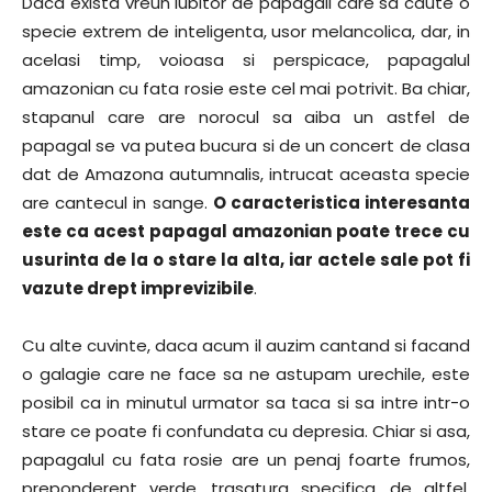
Daca exista vreun iubitor de papagali care sa caute o
specie extrem de inteligenta, usor melancolica, dar, in
acelasi timp, voioasa si perspicace, papagalul
amazonian cu fata rosie este cel mai potrivit. Ba chiar,
stapanul care are norocul sa aiba un astfel de
papagal se va putea bucura si de un concert de clasa
dat de Amazona autumnalis, intrucat aceasta specie
are cantecul in sange.
O caracteristica interesanta
este ca acest papagal amazonian poate trece cu
usurinta de la o stare la alta, iar actele sale pot fi
vazute drept imprevizibile
.
Cu alte cuvinte, daca acum il auzim cantand si facand
o galagie care ne face sa ne astupam urechile, este
posibil ca in minutul urmator sa taca si sa intre intr-o
stare ce poate fi confundata cu depresia. Chiar si asa,
papagalul cu fata rosie are un penaj foarte frumos,
preponderent verde, trasatura specifica, de altfel,