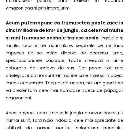
frumoasele pasari, care traiesc in Padurea
Amazoniana si prin imprejurimi.
Acum putem spune ca frumusetea poate zace in
cinci milioane de km² de jungla, ca cele mai multe
si mai frumoase animale traiesc acolo
. Padurile si
raurile, lacurile de acumulare, serpuirile ce ne lasa
impresia ca se intind dincolo de aceasta lume,
spectaculoasele cascade, toate creeaza o lume
coborata de undeva de sus. Dar parca tot mai
privilegiate ca noi sunt animalele care traiesc in acest
imens ecosistem. Tocmai de aceea, ne-am gandit sa
va prezentam cele mai frumoase specii de papagali
amazonieni.
Aceste specii care traiesc in jungla amazoniana si nu
numai sunt, fara nicio indoiala, cele mai apreciate de
iubitorii de pasari, pentru coloratura penajului,