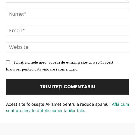
Comentariu:
Nu
Ema
Web
Salvați numele meu, adresa de e-mail și site-ul web în acest
browser pentru data viitoare i comentariu.
Acest site folosește Akismet pentru a reduce spamul.
Află cum
sunt procesate datele comentariilor tale
.