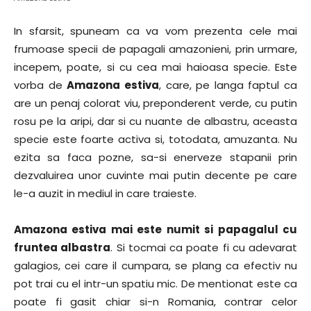
In sfarsit, spuneam ca va vom prezenta cele mai
frumoase specii de papagali amazonieni, prin urmare,
incepem, poate, si cu cea mai haioasa specie. Este
vorba de
Amazona estiva
, care, pe langa faptul ca
are un penaj colorat viu, preponderent verde, cu putin
rosu pe la aripi, dar si cu nuante de albastru, aceasta
specie este foarte activa si, totodata, amuzanta. Nu
ezita sa faca pozne, sa-si enerveze stapanii prin
dezvaluirea unor cuvinte mai putin decente pe care
le-a auzit in mediul in care traieste.
Amazona estiva mai este numit si papagalul cu
fruntea albastra
. Si tocmai ca poate fi cu adevarat
galagios, cei care il cumpara, se plang ca efectiv nu
pot trai cu el intr-un spatiu mic. De mentionat este ca
poate fi gasit chiar si-n Romania, contrar celor