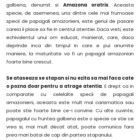
galbena, denumit si
Amazona oratrix
. Aceasta
specie, de asemenea, una dintre cele mai frumoase
specii de papagali amazonieni, este genul de pasare
careia ii place sa fie in centrul atentiei. Daca vreti, este
echivalentul unui om educat, manierat, care, daca
deprinde inca din timpul in care e pui anumite
maniere, la maturitate va fi un papagal amazonian
foarte bine crescut.
Se ataseaza se stapan si nu ezita sa mai faca cate
o pozna doar pentru a atrage atentia
. E drept ca in
comparatie cu celelalte specii de papagali
amazonieni, aceasta este mult mai carismatica sau
poate stie foarte bine ce-i convine. Cu alte cuvinte,
papagalul cu fruntea galbena este o specie ce stie ce
vrea si, mai mult decat atat, poate comunica fara
prea mari batai de cap din partea stapanului.