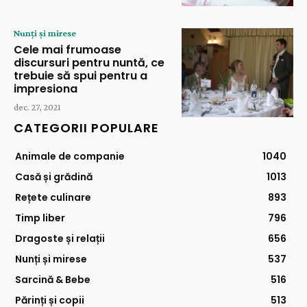
Nunți și mirese
Cele mai frumoase
discursuri pentru nuntă, ce
trebuie să spui pentru a
impresiona
dec. 27, 2021
CATEGORII POPULARE
Animale de companie
1040
Casă și grădină
1013
Rețete culinare
893
Timp liber
796
Dragoste și relații
656
Nunți și mirese
537
Sarcină & Bebe
516
Părinți și copii
513