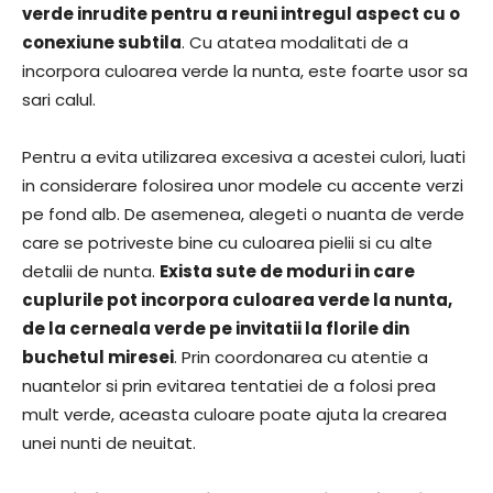
verde inrudite pentru a reuni intregul aspect cu o
conexiune subtila
. Cu atatea modalitati de a
incorpora culoarea verde la nunta, este foarte usor sa
sari calul.
Pentru a evita utilizarea excesiva a acestei culori, luati
in considerare folosirea unor modele cu accente verzi
pe fond alb. De asemenea, alegeti o nuanta de verde
care se potriveste bine cu culoarea pielii si cu alte
detalii de nunta.
Exista sute de moduri in care
cuplurile pot incorpora culoarea verde la nunta,
de la cerneala verde pe invitatii la florile din
buchetul miresei
. Prin coordonarea cu atentie a
nuantelor si prin evitarea tentatiei de a folosi prea
mult verde, aceasta culoare poate ajuta la crearea
unei nunti de neuitat.