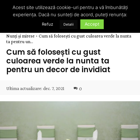
Acest site utilizează cookie-uri pentru a vă îmbunătăți
experiența. Dacă nu sunteți de acord, puteți renunța:
Accept
Refuz
Detalii
Nunți și mirese
Cum să folosești cu gust culoarea verde la nunta
ta pentru un...
Cum să folosești cu gust
culoarea verde la nunta ta
pentru un decor de invidiat
Ultima actualizare:
dec. 7, 2021
0