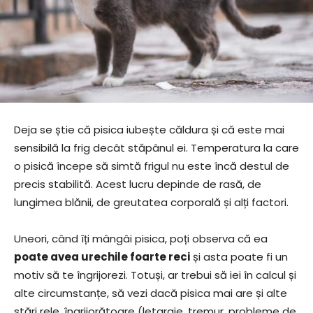
Deja se știe că pisica iubește căldura și că este mai
sensibilă la frig decât stăpânul ei. Temperatura la care
o pisică începe să simtă frigul nu este încă destul de
precis stabilită. Acest lucru depinde de rasă, de
lungimea blănii, de greutatea corporală și alți factori.
Uneori, când îți mângâi pisica, poți observa că ea
poate avea urechile foarte reci
și asta poate fi un
motiv să te îngrijorezi. Totuși, ar trebui să iei în calcul și
alte circumstanțe, să vezi dacă pisica mai are și alte
stări rele, îngrijorătoare (letargie, tremur, probleme de