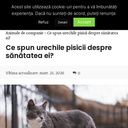
Acest site utilizează cookie-uri pentru a vă îmbunătăți
experiența. Dacă nu sunteți de acord, puteți renunța:
Accept
Refuz
Detalii
Animale de companie
Ce spun urechile pisicii despre sănătatea
ei?
Ce spun urechile pisicii despre
sănătatea ei?
Ultima actualizare:
mart. 25, 2026
0