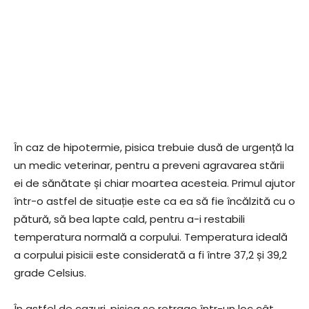
În caz de hipotermie, pisica trebuie dusă de urgență la
un medic veterinar, pentru a preveni agravarea stării
ei de sănătate și chiar moartea acesteia. Primul ajutor
într-o astfel de situație este ca ea să fie încălzită cu o
pătură, să bea lapte cald, pentru a-i restabili
temperatura normală a corpului. Temperatura ideală
a corpului pisicii este considerată a fi între 37,2 și 39,2
grade Celsius.
În astfel de cazuri, pisica se retrage într-un loc cât