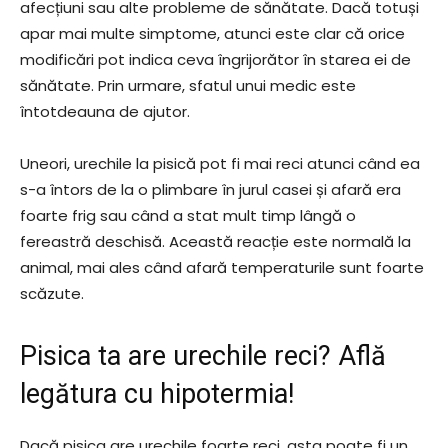
afecțiuni sau alte probleme de sănătate. Dacă totuși
apar mai multe simptome, atunci este clar că orice
modificări pot indica ceva îngrijorător în starea ei de
sănătate. Prin urmare, sfatul unui medic este
întotdeauna de ajutor.
Uneori, urechile la pisică pot fi mai reci atunci când ea
s-a întors de la o plimbare în jurul casei și afară era
foarte frig sau când a stat mult timp lângă o
fereastră deschisă. Această reacție este normală la
animal, mai ales când afară temperaturile sunt foarte
scăzute.
Pisica ta are urechile reci? Află
legătura cu hipotermia!
Dacă pisica are urechile foarte reci, asta poate fi un