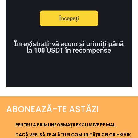
ABONEAZĂ-TE ASTĂZI
PENTRU A PRIMI INFORMAȚII EXCLUSIVE PE MAIL
DACĂ VREI SĂ TE ALĂTURI COMUNITĂȚII CELOR +300K