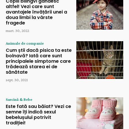
Copiii bilingvi gândesc
altfel! Vezi care sunt
avantajele învățării unei a
doua limbi la vârste
fragede
mart. 30, 2022
Animale de companie
Cum știi dacă pisica ta este
bolnavă? Iată care sunt
principalele simptome care
trădează starea ei de
sănătate
sept. 30, 2021
Sarcină & Bebe
Este fată sau băiat? Vezi ce
semne îți indică sexul
bebelușului potrivit
tradiției!