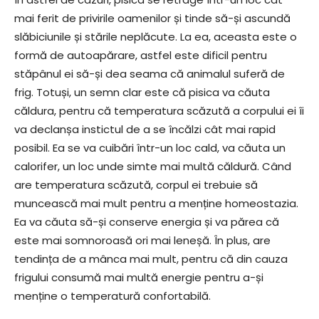
mai ferit de privirile oamenilor și tinde să-și ascundă
slăbiciunile și stările neplăcute. La ea, aceasta este o
formă de autoapărare, astfel este dificil pentru
stăpânul ei să-și dea seama că animalul suferă de
frig. Totuși, un semn clar este că pisica va căuta
căldura, pentru că temperatura scăzută a corpului ei îi
va declanșa instictul de a se încălzi cât mai rapid
posibil. Ea se va cuibări într-un loc cald, va căuta un
calorifer, un loc unde simte mai multă căldură. Când
are temperatura scăzută, corpul ei trebuie să
muncească mai mult pentru a menține homeostazia.
Ea va căuta să-și conserve energia și va părea că
este mai somnoroasă ori mai leneșă. În plus, are
tendința de a mânca mai mult, pentru că din cauza
frigului consumă mai multă energie pentru a-și
menține o temperatură confortabilă.