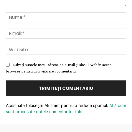
Comentariu:
Nu
Ema
Web
Salvați numele meu, adresa de e-mail și site-ul web în acest
browser pentru data viitoare i comentariu.
Acest site folosește Akismet pentru a reduce spamul.
Află cum
sunt procesate datele comentariilor tale
.