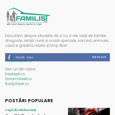
Discutăm despre situațiile de zi cu zi ale vieții de familie:
dragoste, relații, nunți și ocazii speciale, sarcină, animale,
casă și grădină, rețete și timp liber.
Spații publicitare / reclamă administrată de
ÎMI PLACE
14,235
Fani
PROMOdesk.ro
Site-uri din rețea:
Destepti.ro
DreamGeek.ro
BodyGeek.ro
POSTĂRI POPULARE
Copii & adolescenți