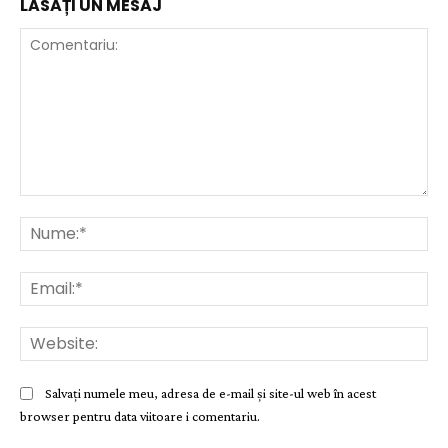
LĂSAȚI UN MESAJ
Comentariu:
Nu
Ema
Web
Salvați numele meu, adresa de e-mail și site-ul web în acest
browser pentru data viitoare i comentariu.