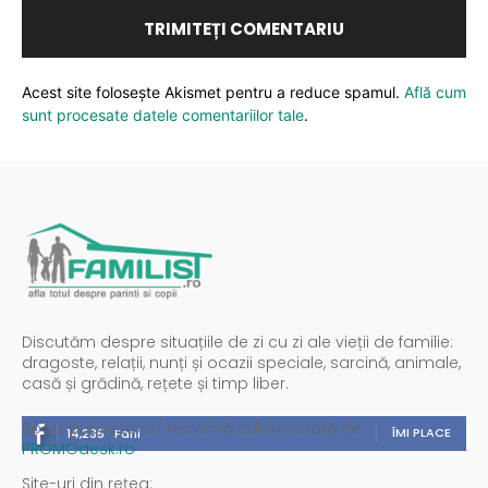
Acest site folosește Akismet pentru a reduce spamul.
Află cum
sunt procesate datele comentariilor tale
.
Discutăm despre situațiile de zi cu zi ale vieții de familie:
dragoste, relații, nunți și ocazii speciale, sarcină, animale,
casă și grădină, rețete și timp liber.
Spații publicitare / reclamă administrată de
ÎMI PLACE
14,235
Fani
PROMOdesk.ro
Site-uri din rețea: