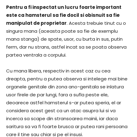
Pentru a fi inspectat un lucru foarte important
este ca hamsterul sa fie docil si obisnuit sa fie
manipulat de proprietar
. Acesta trebuie tinut cu o
singura mana (aceasta poate sa fie de exemplu
mana stanga) de spate, usor, cu burta in sus, putin
ferm, dar nu strans, astfel incat sa se poata observa
partea ventrala a corpului.
Cu mana libera, respectiv in acest caz cu cea
dreapta, pentru a putea observa si intelege mai bine
organele genitale din zona ano-genitala se inlatura
usor firele de par lungi, fara a sufla peste ele,
deoarece astfel hamsterul s-ar putea speria, el ar
considera acest gest ca un atac asupra lui si va
incerca sa scape din stransoarea mainii, iar daca
saritura sa va fi foarte brusca ar putea rani persoana
care il tine sau chiar si pe el insusi.