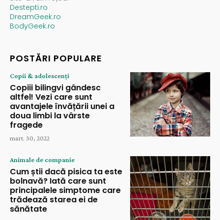
Destepti.ro
DreamGeek.ro
BodyGeek.ro
POSTĂRI POPULARE
Copii & adolescenți
Copiii bilingvi gândesc
altfel! Vezi care sunt
avantajele învățării unei a
doua limbi la vârste
fragede
mart. 30, 2022
Animale de companie
Cum știi dacă pisica ta este
bolnavă? Iată care sunt
principalele simptome care
trădează starea ei de
sănătate