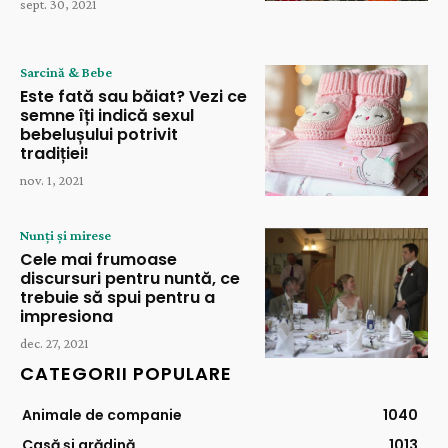
sept. 30, 2021
Sarcină & Bebe
Este fată sau băiat? Vezi ce
semne îți indică sexul
bebelușului potrivit
tradiției!
nov. 1, 2021
Nunți și mirese
Cele mai frumoase
discursuri pentru nuntă, ce
trebuie să spui pentru a
impresiona
dec. 27, 2021
CATEGORII POPULARE
Animale de companie
1040
Casă și grădină
1013