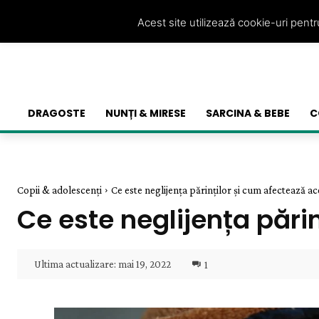
Acest site utilizează cookie-uri pent
DRAGOSTE
NUNȚI & MIRESE
SARCINA & BEBE
C
Copii & adolescenți
Ce este neglijența părinților și cum afectează ac
Ce este neglijența pări
Ultima actualizare:
mai 19, 2022
1