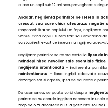
a lasa un copil sub 12 ani nesupravegheat si singur
Asadar, neglijenta parintilor se refera la act
crescut sau care chiar afecteaza negativ c
responsabilitatea copilului. De fapt, neglijenta 
vizibile, cand copilul sufera fizic sau emotional de 
sa stabilesti exact ce inseamna ingrijirea adecvata 
Neglijenta parintilor se refera astfel la
lipsa de i
neindeplinirea nevoilor sale esentiale fizice
neglijenta intentionata
– indiferenta parintilor 
neintentionata
– lipsa ingrijirii adecvate cauz
dezorganizat si agresiv, lipsa de educatie a parin
De asemenea, se poate vorbi despre
neglijent
parinte sa nu acorde ingrijirea necesara in unele s
timp de o zi, deoarece nu s-a gasit alta solutie) 