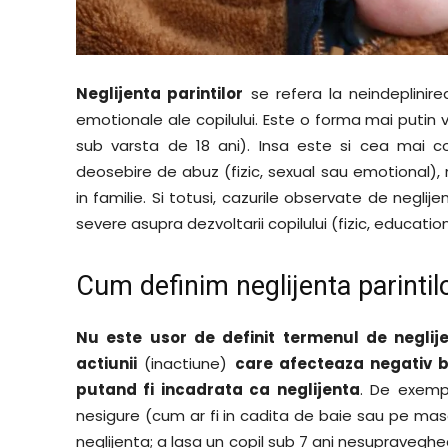
Neglijenta parintilor
se refera la neindeplinirea
emotionale ale copilului. Este o forma mai putin vi
sub varsta de 18 ani). Insa este si cea mai 
deosebire de abuz (fizic, sexual sau emotional), 
in familie. Si totusi, cazurile observate de negli
severe asupra dezvoltarii copilului (fizic, educati
Cum definim neglijenta parintil
Nu este usor de definit termenul de neglije
actiunii
(inactiune)
care afecteaza negativ b
putand fi incadrata ca neglijenta
. De exemp
nesigure (cum ar fi in cadita de baie sau pe m
neglijenta; a lasa un copil sub 7 ani nesupraveghe