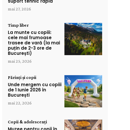
suport tehnic rapid
mai 27, 2026
Timp liber
La munte cu copiii:
cele mai frumoase
trasee de vară (la mai
puțin de 2-3 ore de
București)
mai 25, 2026
Părinți și copii
Unde mergem cu copiii
de 1 Iunie 2026 în
București
mai 22, 2026
Copii & adolescenți
Muzee pentru copii în