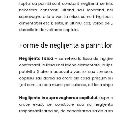
faptul ca parintii sunt constant neglijenti; se inta
necesara constant, uitand sau ignorand nev
supraveghere la o varsta mica, sa nu ii ingrijea
alimentatiei etc.); este, in ultimul caz, vorba de 
durabile in dezvoltarea copilului.
Forme de neglijenta a parintilor
Neglijenta fizica
– se refera la lipsa de ingrijir
confortabil, la lipsa unei igiene elementare, la lip
potrivite (haine inadecvate varstei sau temperat
copilului sau darea sa afara din casa, precum si o
(a ii cere sa faca munci periculoase, a il lasa singu
Neglijenta in supravegherea copilului.
Dupa cu
arate exact ce constituie sau nu neglijent
responsabilitatea sa, de capacitatea sa de a sta sin