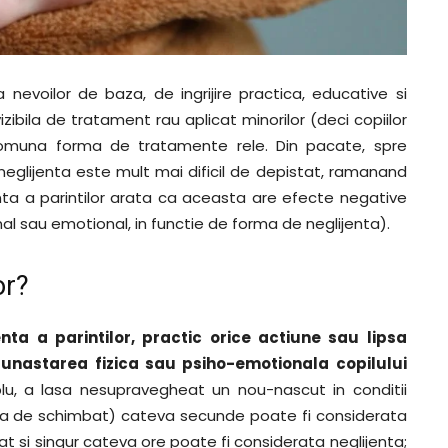
 nevoilor de baza, de ingrijire practica, educative si
zibila de tratament rau aplicat minorilor (deci copiilor
comuna forma de tratamente rele. Din pacate, spre
neglijenta este mult mai dificil de depistat, ramanand
jenta a parintilor arata ca aceasta are efecte negative
onal sau emotional, in functie de forma de neglijenta).
or?
nta a parintilor, practic orice actiune sau lipsa
unastarea fizica sau psiho-emotionala copilului
lu, a lasa nesupravegheat un nou-nascut in conditii
asa de schimbat) cateva secunde poate fi considerata
at si singur cateva ore poate fi considerata neglijenta;