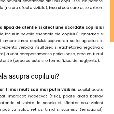
rea nevoilor emotionale ale unui copil. Este, din pacate,
a (nu are efecte vizibile), insa si cea care este extrem
a lipsa de atentie si afectiune acordate copilului
 locuri in nevoile esentiale ale copilului); ignorarea si
lui; amenintarea copilului; expunerea sa la agresiuni in
 violenta verbala, insultarea si etichetarea negativa a
ecta) a unor comportamente periculoase, precum furtul,
tante (ceea ce este si o forma fizica de neglijenta).
ala asupra copilului?
or fi mai mult sau mai putin vizibile
: copilul poate
etat, imbracat inadecvat (fizic), poate arata bolnav,
atentie si vointa la scoala si sfidator sau violent
mpotriva izolat, retras, timid si submisiv (emotional).