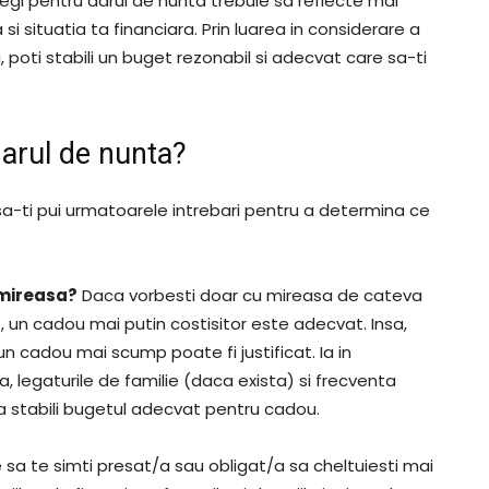
legi pentru darul de nunta trebuie sa reflecte mai
a si situatia ta financiara. Prin luarea in considerare a
 poti stabili un buget rezonabil si adecvat care sa-ti
darul de nunta?
a-ti pui urmatoarele intrebari pentru a determina ce
 mireasa?
Daca vorbesti doar cu mireasa de cateva
ire, un cadou mai putin costisitor este adecvat. Insa,
 un cadou mai scump poate fi justificat. Ia in
a, legaturile de familie (daca exista) si frecventa
u a stabili bugetul adecvat pentru cadou.
 sa te simti presat/a sau obligat/a sa cheltuiesti mai