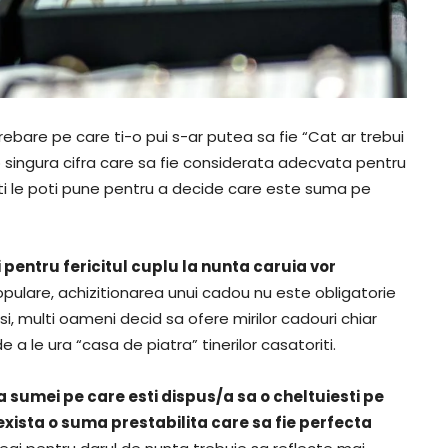
trebare pe care ti-o pui s-ar putea sa fie “Cat ar trebui
o singura cifra care sa fie considerata adecvata pentru
 ti le poti pune pentru a decide care este suma pe
 pentru fericitul cuplu la nunta caruia vor
opulare, achizitionarea unui cadou nu este obligatorie
usi, multi oameni decid sa ofere mirilor cadouri chiar
a le ura “casa de piatra” tinerilor casatoriti.
a sumei pe care esti dispus/a sa o cheltuiesti pe
 exista o suma prestabilita care sa fie perfecta