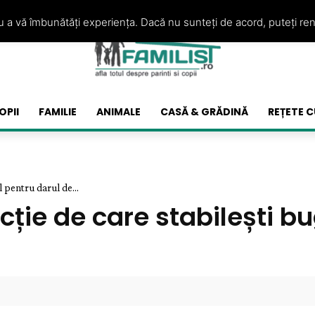
ru a vă îmbunătăți experiența. Dacă nu sunteți de acord, puteți re
OPII
FAMILIE
ANIMALE
CASĂ & GRĂDINĂ
REȚETE C
l pentru darul de...
ncție de care stabilești b