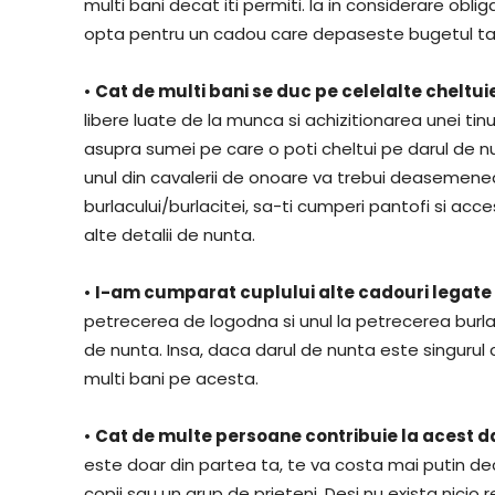
multi bani decat iti permiti. Ia in considerare obligat
opta pentru un cadou care depaseste bugetul ta
•
Cat de multi bani se duc pe celelalte cheltui
libere luate de la munca si achizitionarea unei t
asupra sumei pe care o poti cheltui pe darul de 
unul din cavalerii de onoare va trebui deasemenea
burlacului/burlacitei, sa-ti cumperi pantofi si acc
alte detalii de nunta.
•
I-am cumparat cuplului alte cadouri legate
petrecerea de logodna si unul la petrecerea burlacu
de nunta. Insa, daca darul de nunta este singurul 
multi bani pe acesta.
•
Cat de multe persoane contribuie la acest d
este doar din partea ta, te va costa mai putin de
copii sau un grup de prieteni. Desi nu exista nicio 