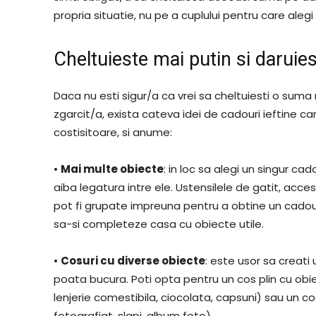
propria situatie, nu pe a cuplului pentru care alegi
Cheltuieste mai putin si daruie
Daca nu esti sigur/a ca vrei sa cheltuiesti o suma 
zgarcit/a, exista cateva idei de cadouri ieftine car
costisitoare, si anume:
•
Mai multe obiecte
: in loc sa alegi un singur c
aiba legatura intre ele. Ustensilele de gatit, acce
pot fi grupate impreuna pentru a obtine un cadou m
sa-si completeze casa cu obiecte utile.
•
Cosuri cu diverse obiecte
: este usor sa creati
poata bucura. Poti opta pentru un cos plin cu obi
lenjerie comestibila, ciocolata, capsuni) sau un 
fotografiat, slapi, album foto).