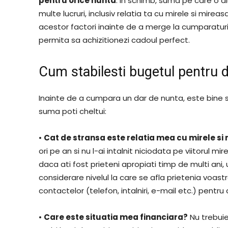
pentru orice nunta
. In schimb, suma pe care o a
multe lucruri, inclusiv relatia ta cu mirele si mireas
acestor factori inainte de a merge la cumparaturi,
permita sa achizitionezi cadoul perfect.
Cum stabilesti bugetul pentru 
Inainte de a cumpara un dar de nunta, este bine s
suma poti cheltui:
•
Cat de stransa este relatia mea cu mirele si
ori pe an si nu l-ai intalnit niciodata pe viitorul m
daca ati fost prieteni apropiati timp de multi ani,
considerare nivelul la care se afla prietenia voastr
contactelor (telefon, intalniri, e-mail etc.) pentr
•
Care este situatia mea financiara?
Nu trebuie