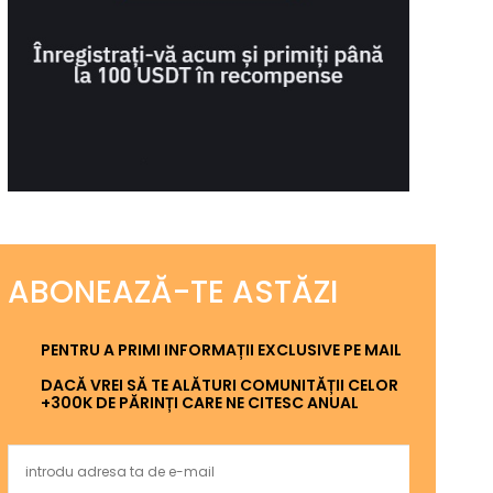
ABONEAZĂ-TE ASTĂZI
PENTRU A PRIMI INFORMAȚII EXCLUSIVE PE MAIL
DACĂ VREI SĂ TE ALĂTURI COMUNITĂȚII CELOR
+300K DE PĂRINȚI CARE NE CITESC ANUAL