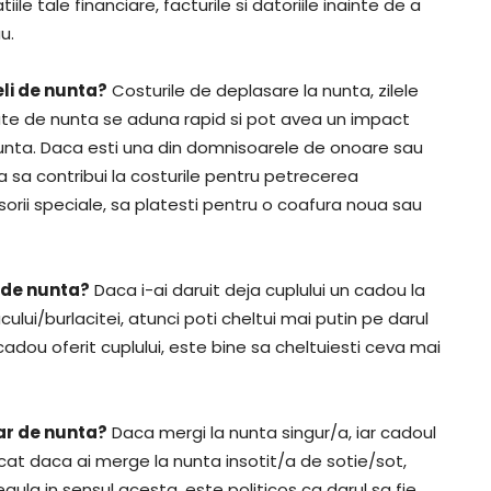
iile tale financiare, facturile si datoriile inainte de a
u.
eli de nunta?
Costurile de deplasare la nunta, zilele
inute de nunta se aduna rapid si pot avea un impact
nunta. Daca esti una din domnisoarele de onoare sau
 sa contribui la costurile pentru petrecerea
esorii speciale, sa platesti pentru o coafura noua sau
 de nunta?
Daca i-ai daruit deja cuplului un cadou la
lui/burlacitei, atunci poti cheltui mai putin pe darul
cadou oferit cuplului, este bine sa cheltuiesti ceva mai
ar de nunta?
Daca mergi la nunta singur/a, iar cadoul
cat daca ai merge la nunta insotit/a de sotie/sot,
regula in sensul acesta, este politicos ca darul sa fie