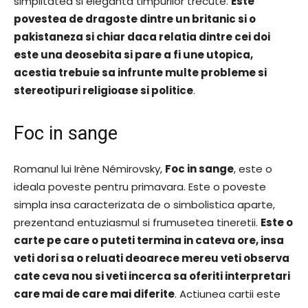
simplitatea si eleganta timpurilor trecute.
Este
povestea de dragoste dintre un britanic si o
pakistaneza si chiar daca relatia dintre cei doi
este una deosebita si pare a fi une utopica,
acestia trebuie sa infrunte multe probleme si
stereotipuri religioase si politice
.
Foc in sange
Romanul lui Irène Némirovsky,
Foc in sange
, este o
ideala poveste pentru primavara. Este o poveste
simpla insa caracterizata de o simbolistica aparte,
prezentand entuziasmul si frumusetea tineretii.
Este o
carte pe care o puteti termina in cateva ore, insa
veti dori sa o reluati deoarece mereu veti observa
cate ceva nou si veti incerca sa oferiti interpretari
care mai de care mai diferite
. Actiunea cartii este