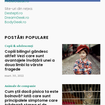
PROMOdesk.ro
Site-uri din rețea:
Destepti.ro
DreamGeek.ro
BodyGeek.ro
POSTĂRI POPULARE
Copii & adolescenți
Copiii bilingvi gândesc
altfel! Vezi care sunt
avantajele învățării unei a
doua limbi la vârste
fragede
mart. 30, 2022
Animale de companie
Cum știi dacă pisica ta este
bolnavă? Iată care sunt
principalele simptome care
trădează starea ei de