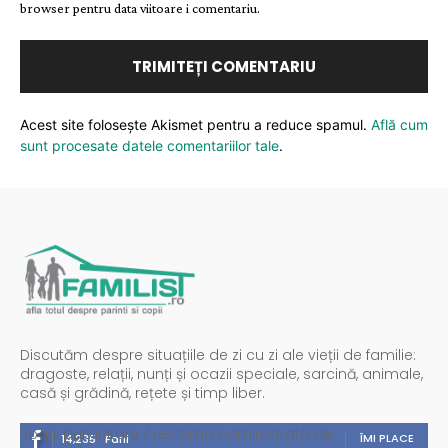
browser pentru data viitoare i comentariu.
Acest site folosește Akismet pentru a reduce spamul.
Află cum
sunt procesate datele comentariilor tale
.
Discutăm despre situațiile de zi cu zi ale vieții de familie:
dragoste, relații, nunți și ocazii speciale, sarcină, animale,
casă și grădină, rețete și timp liber.
Spații publicitare / reclamă administrată de
ÎMI PLACE
14,235
Fani