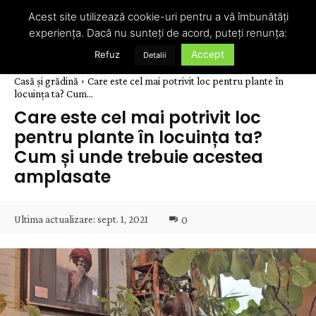
Acest site utilizează cookie-uri pentru a vă îmbunătăți
experiența. Dacă nu sunteți de acord, puteți renunța:
Accept
Refuz
Detalii
Casă și grădină
Care este cel mai potrivit loc pentru plante în
locuința ta? Cum...
Care este cel mai potrivit loc
pentru plante în locuința ta?
Cum și unde trebuie acestea
amplasate
Ultima actualizare:
sept. 1, 2021
0