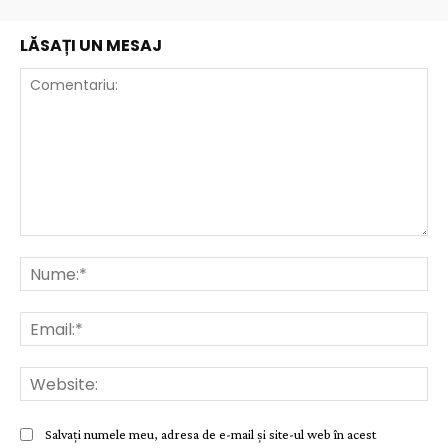
LĂSAȚI UN MESAJ
Comentariu:
Nu
Ema
Web
Salvați numele meu, adresa de e-mail și site-ul web în acest