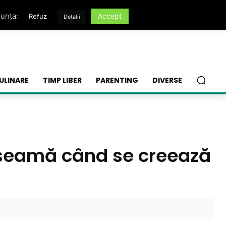
nunța:
Accept
Refuz
Detalii
ULINARE
TIMP LIBER
PARENTING
DIVERSE
n seamă când se creează