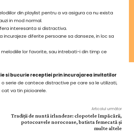
diilor din playlist pentru a va asigura ca nu exista
 auzi in mod normal.
era interesanta si distractiva.
sa incurajeze diferite persoane sa danseze, in loc sa
 melodiile lor favorite, sau intrebati-i din timp ce
si bucurie receptiei prin incurajarea invitatilor
 o serie de cantece distractive pe care sa le utilizati,
cat va tin picioarele.
Articolul următor
Tradiții de nuntă irlandeze: clopotele împăcării,
potocoavele norocoase, batista femecată și
multe altele