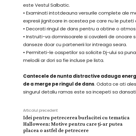
este Vestul Salbatic.
• Examinati intotdeauna versurile complete ale melo
expresii jignitoare in acestea pe care nu le puteti
• Decorati ringul de dans pentru a obtine o atmosf
• Instruiti-va domnisoarele si cavalerii de onoare 
danseze doar cu partenerii lor intreaga seara.
• Permiteti-le oaspetilor sa solicite Dj-ului sa puna
melodii ar dori sa fie incluse pe lista.
Cantecele de nunta distractive adauga energie 
de a merge pe ringul de dans
. Odata ce ati ales
singurul detaliu ramas este sa incepeti sa dansati 
Articolul precedent
Idei pentru petrecerea burlacitei cu tematica
Halloween: Motive pentru care ți-ar putea
placea o astfel de petrecere