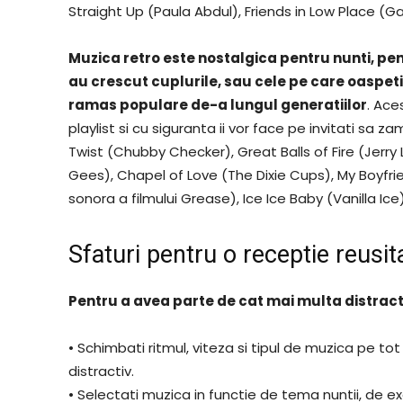
Straight Up (Paula Abdul), Friends in Low Place (Ga
Muzica retro este nostalgica pentru nunti, pe
au crescut cuplurile, sau cele pe care oaspetii
ramas populare de-a lungul generatiilor
. Ace
playlist si cu siguranta ii vor face pe invitati sa 
Twist (Chubby Checker), Great Balls of Fire (Jerry L
Gees), Chapel of Love (The Dixie Cups), My Boyfr
sonora a filmului Grease), Ice Ice Baby (Vanilla Ice)
Sfaturi pentru o receptie reusit
Pentru a avea parte de cat mai multa distracti
• Schimbati ritmul, viteza si tipul de muzica pe tot
distractiv.
• Selectati muzica in functie de tema nuntii, de ex