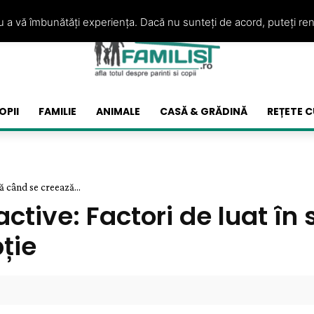
ru a vă îmbunătăți experiența. Dacă nu sunteți de acord, puteți re
OPII
FAMILIE
ANIMALE
CASĂ & GRĂDINĂ
REȚETE C
ă când se creează...
ctive: Factori de luat î
ție