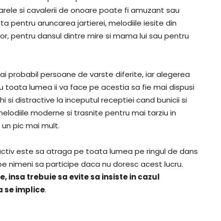
arele si cavalerii de onoare poate fi amuzant sau
a pentru aruncarea jartierei, melodiile iesite din
lor, pentru dansul dintre mire si mama lui sau pentru
mai probabil persoane de varste diferite, iar alegerea
 toata lumea ii va face pe acestia sa fie mai dispusi
si distractive la inceputul receptiei cand bunicii si
 melodiile moderne si trasnite pentru mai tarziu in
 un pic mai mult.
ractiv este sa atraga pe toata lumea pe ringul de dans
pe nimeni sa participe daca nu doresc acest lucru.
, insa trebuie sa evite sa insiste in cazul
a se implice
.