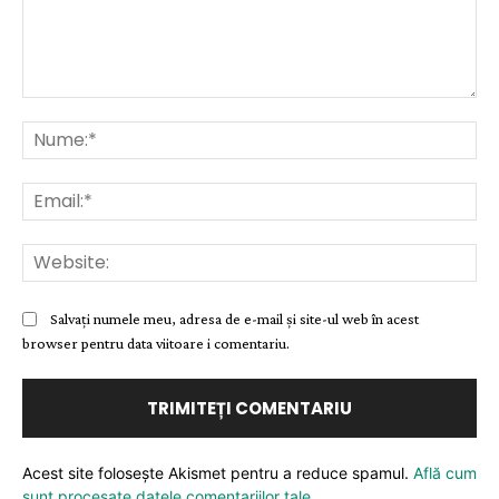
Comentariu:
Nu
Ema
Web
Salvați numele meu, adresa de e-mail și site-ul web în acest
browser pentru data viitoare i comentariu.
Acest site folosește Akismet pentru a reduce spamul.
Află cum
sunt procesate datele comentariilor tale
.