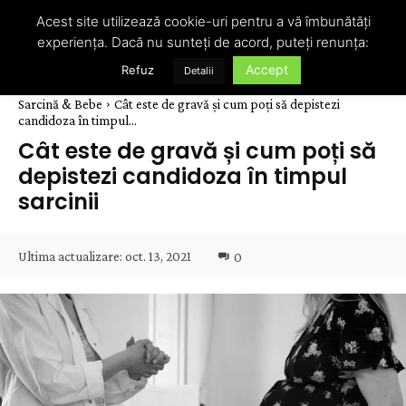
Acest site utilizează cookie-uri pentru a vă îmbunătăți
experiența. Dacă nu sunteți de acord, puteți renunța:
Accept
Refuz
Detalii
Sarcină & Bebe
Cât este de gravă și cum poți să depistezi
candidoza în timpul...
Cât este de gravă și cum poți să
depistezi candidoza în timpul
sarcinii
Ultima actualizare:
oct. 13, 2021
0