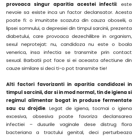
provoaca singur aparitia acestei infectii
: este
nevoie sa existe inca un factor declansator. Acesta
poate fi: o imunitate scazuta din cauza oboselii, a
lipsei somnului, a depresiei din timpul sarcinii, prezenta
diabetului, care provoaca dezechilibre in organism,
sexul neprotejat: nu, candidoza nu este o boala
venerica, insa infectia se transmite prin contact
sexual. Barbatii pot face si ei aceasta afectiune din
cauze similare si deci ti-o pot transmite tie!
Alti factori favorizanti in aparitia candidozei in
timpul sarcinii, dar si in mod normal, tin de igiena si
regimul alimentar bogat in produse fermentate
sau cu drojdie
. Legat de igiena, tocmai o igiena
excesiva, obsesiva poate favoriza declansarea
infectiei – dusurile vaginale dese distrug flora
bacteriana a tractului genital, deci perturbeaza