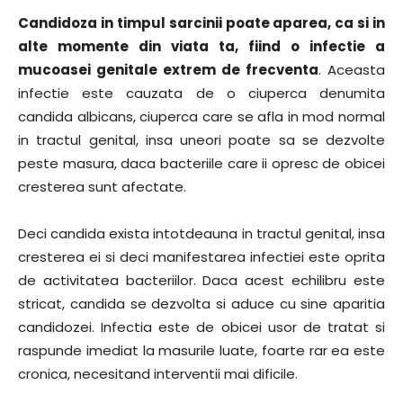
Candidoza in timpul sarcinii poate aparea, ca si in
alte momente din viata ta, fiind o infectie a
mucoasei genitale extrem de frecventa
. Aceasta
infectie este cauzata de o ciuperca denumita
candida albicans, ciuperca care se afla in mod normal
in tractul genital, insa uneori poate sa se dezvolte
peste masura, daca bacteriile care ii opresc de obicei
cresterea sunt afectate.
Deci candida exista intotdeauna in tractul genital, insa
cresterea ei si deci manifestarea infectiei este oprita
de activitatea bacteriilor. Daca acest echilibru este
stricat, candida se dezvolta si aduce cu sine aparitia
candidozei. Infectia este de obicei usor de tratat si
raspunde imediat la masurile luate, foarte rar ea este
cronica, necesitand interventii mai dificile.