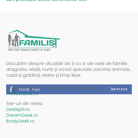
Discutăm despre situațiile de zi cu zi ale vieții de familie:
dragoste, relații, nunți și ocazii speciale, sarcină, animale,
casă și grădină, rețete și timp liber.
Spații publicitare / reclamă administrată de
ÎMI PLACE
14,235
Fani
PROMOdesk.ro
Site-uri din rețea:
Destepti.ro
DreamGeek.ro
BodyGeek.ro