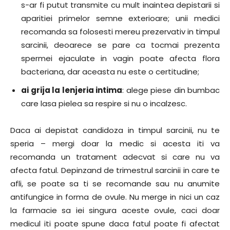
s-ar fi putut transmite cu mult inaintea depistarii si
aparitiei primelor semne exterioare; unii medici
recomanda sa folosesti mereu prezervativ in timpul
sarcinii, deoarece se pare ca tocmai prezenta
spermei ejaculate in vagin poate afecta flora
bacteriana, dar aceasta nu este o certitudine;
ai grija la lenjeria intima
: alege piese din bumbac
care lasa pielea sa respire si nu o incalzesc.
Daca ai depistat candidoza in timpul sarcinii, nu te
speria – mergi doar la medic si acesta iti va
recomanda un tratament adecvat si care nu va
afecta fatul. Depinzand de trimestrul sarcinii in care te
afli, se poate sa ti se recomande sau nu anumite
antifungice in forma de ovule. Nu merge in nici un caz
la farmacie sa iei singura aceste ovule, caci doar
medicul iti poate spune daca fatul poate fi afectat