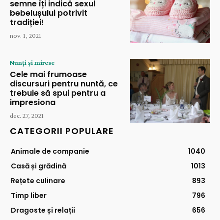
semne îți indică sexul
bebelușului potrivit
tradiției!
nov. 1, 2021
Nunți și mirese
Cele mai frumoase
discursuri pentru nuntă, ce
trebuie să spui pentru a
impresiona
dec. 27, 2021
CATEGORII POPULARE
Animale de companie
1040
Casă și grădină
1013
Rețete culinare
893
Timp liber
796
Dragoste și relații
656