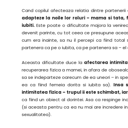
Cand copilul afecteaza relatia dintre parteneri
adapteze la noile lor roluri – mama si tata, f
iubiti.
Este poate o dificultate majora la venirea 
devenit parinte, cu tot ceea ce presupune aceasta
cum era inainte, sa nu il percepi ca fiind total 
partenera ca pe o iubita, ca pe partenera sa – el
Aceasta dificultate duce la
afectarea intimitat
recuperarea fizica a mamei, in afara de obosea
sa se indeparteze oarecum de ea uneori – in speci
ea ca fiind femeia dorita si iubita sa).
Insa 
intimitatea fizica – trupul ii este schimbat, i
ca fiind un obiect al dorintei. Asa ca respinge in
(si aceasta pentru ca ea nu mai are incredere in 
sexualitatea).