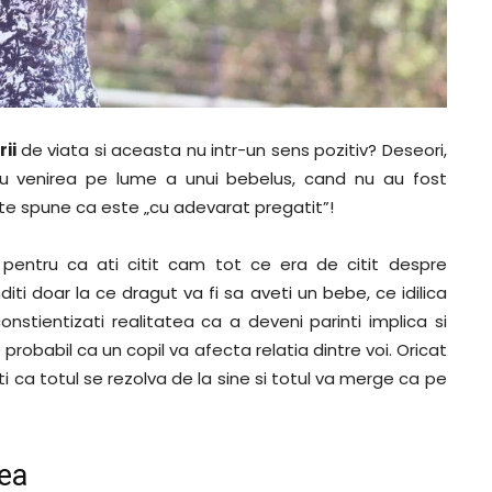
rii
de viata si aceasta nu intr-un sens pozitiv? Deseori,
ru venirea pe lume a unui bebelus, cand nu au fost
ate spune ca este „cu adevarat pregatit”!
 pentru ca ati citit cam tot ce era de citit despre
diti doar la ce dragut va fi sa aveti un bebe, ce idilica
onstientizati realitatea ca a deveni parinti implica si
robabil ca un copil va afecta relatia dintre voi. Oricat
i ca totul se rezolva de la sine si totul va merge ca pe
rea