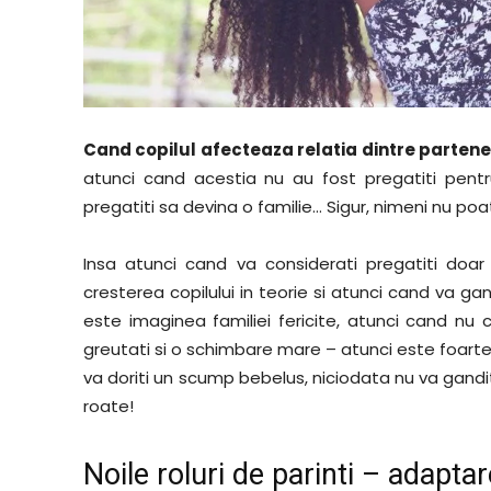
Cand copilul afecteaza relatia dintre partene
atunci cand acestia nu au fost pregatiti pent
pregatiti sa devina o familie… Sigur, nimeni nu po
Insa atunci cand va considerati pregatiti doar
cresterea copilului in teorie si atunci cand va gan
este imaginea familiei fericite, atunci cand nu c
greutati si o schimbare mare – atunci este foarte p
va doriti un scump bebelus, niciodata nu va gandit
roate!
Noile roluri de parinti – adapta