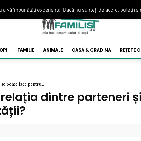
ru a vă îmbunătăți experiența. Dacă nu sunteți de acord, puteți re
OPII
FAMILIE
ANIMALE
CASĂ & GRĂDINĂ
REȚETE C
 se poate face pentru...
elația dintre parteneri ș
ății?