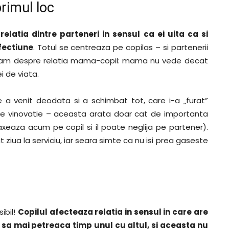
primul loc
relatia dintre parteneri in sensul ca ei uita ca si
afectiune
. Totul se centreaza pe copilas – si partenerii
utam despre relatia mama-copil
: mama nu vede decat
i de viata.
e a venit deodata si a schimbat tot, care i-a „furat”
 de vinovatie – aceasta arata doar cat de importanta
xeaza acum pe copil si il poate neglija pe partener).
 ziua la serviciu, iar seara simte ca nu isi prea gaseste
ibil!
Copilul afecteaza relatia in sensul in care are
ta sa mai petreaca timp unul cu altul, si aceasta nu