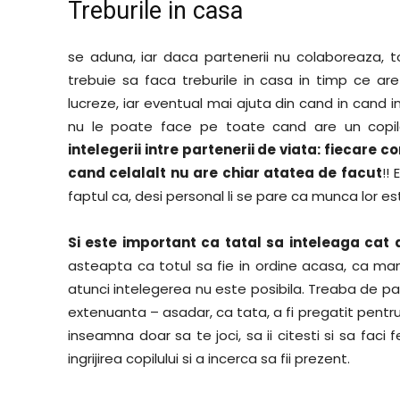
Treburile in casa
se aduna, iar daca partenerii nu colaboreaza, 
trebuie sa faca treburile in casa in timp ce are
lucreze, iar eventual mai ajuta din cand in cand 
nu le poate face pe toate cand are un cop
intelegerii intre partenerii de viata: fiecare
cand celalalt nu are chiar atatea de facut
!!
faptul ca, desi personal li se pare ca munca lor est
Si este important ca tatal sa inteleaga cat
asteapta ca totul sa fie in ordine acasa, ca mam
atunci intelegerea nu este posibila. Treaba de par
extenuanta – asadar, ca tata, a fi pregatit pentru
inseamna doar sa te joci, sa ii citesti si sa faci
ingrijirea copilului si a incerca sa fii prezent.