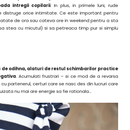
da intregii copilarii
. In plus, in primele luni, rude
e distruge orice intimitate. Ce este important pentru
umatate de ora sau cateva ore in weekend pentru a sta
sa stea cu micutul) si sa petreaca timp pur si simplu
 de odihna, alaturi de restul schimbarilor practice
egativa
. Acumulati frustrari – si ce mod de a revarsa
 cu partenerul, certuri care se nasc des din lucruri care
puizata nu mai are energie sa fie rationala…