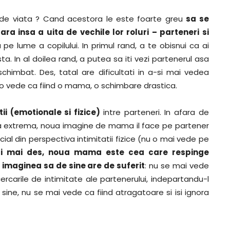
i de viata ? Cand acestora le este foarte greu
sa se
ara insa a uita de vechile lor roluri – parteneri si
pe lume a copilului. In primul rand, a te obisnui ca ai
. In al doilea rand, a putea sa iti vezi partenerul asa
schimbat. Des, tatal are dificultati in a-si mai vedea
 o vede ca fiind o mama, o schimbare drastica.
ii (emotionale si fizice)
intre parteneri. In afara de
la extrema, noua imagine de mama il face pe partener
al din perspectiva intimitatii fizice (nu o mai vede pe
si mai des, noua mama este cea care respinge
ar imaginea sa de sine are de suferit
: nu se mai vede
cercarile de intimitate ale partenerului, indepartandu-l
sine, nu se mai vede ca fiind atragatoare si isi ignora