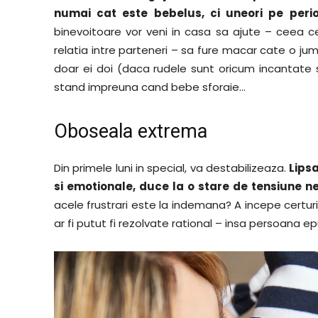
numai cat este bebelus, ci uneori pe perioa
binevoitoare vor veni in casa sa ajute – ceea c
relatia intre parteneri – sa fure macar cate o j
doar ei doi (daca rudele sunt oricum incantate 
stand impreuna cand bebe sforaie…
Oboseala extrema
Din primele luni in special, va destabilizeaza.
Lipsa
si emo
tionale, duce la o stare de tensiune n
acele frustrari este la indemana?
A incepe certuri
ar fi putut fi rezolvate rational – insa persoana e