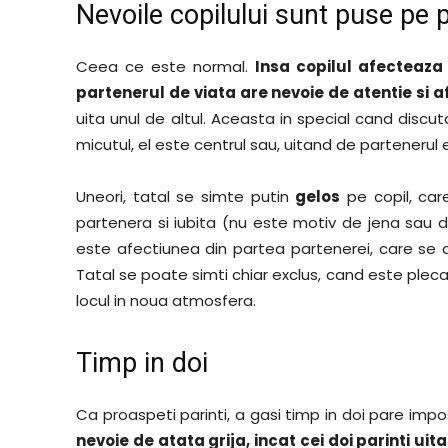
Nevoile copilului sunt puse pe 
Ceea ce este normal.
Insa copilul afecteaza 
partenerul de viata are nevoie de atentie si 
uita unul de altul. Aceasta in special cand disc
micutul, el este centrul sau, uitand de partenerul e
Uneori, tatal se simte putin
gelos
pe copil, car
partenera si iubita (nu este motiv de jena sau
este afectiunea din partea partenerei, care se a
Tatal se poate simti chiar exclus, cand este plecat
locul in noua atmosfera.
Timp in doi
Ca proaspeti parinti, a gasi timp in doi pare impos
nevoie de atata grija, incat cei doi parinti ui