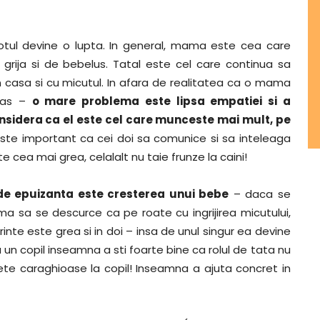
totul devine o lupta. In general, mama este cea care
 grija si de bebelus. Tatal este cel care continua sa
in casa si cu micutul. In afara de realitatea ca o mama
ilas –
o mare problema este lipsa empatiei si a
 considera ca el este cel care munceste mai mult, pe
 Este important ca cei doi sa comunice si sa inteleaga
e cea mai grea, celalalt nu taie frunze la caini!
 de epuizanta este cresterea unui bebe
– daca se
a sa se descurce ca pe roate cu ingrijirea micutului,
inte este grea si in doi – insa de unul singur ea devine
 un copil inseamna a sti foarte bine ca rolul de tata nu
 fete caraghioase la copil! Inseamna a ajuta concret in