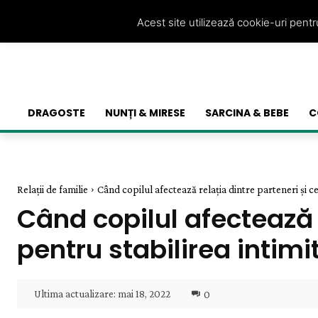
Acest site utilizează cookie-uri pent
DRAGOSTE
NUNȚI & MIRESE
SARCINA & BEBE
C
Relații de familie
Când copilul afectează relația dintre parteneri și ce
Când copilul afectează r
pentru stabilirea intimit
Ultima actualizare:
mai 18, 2022
0