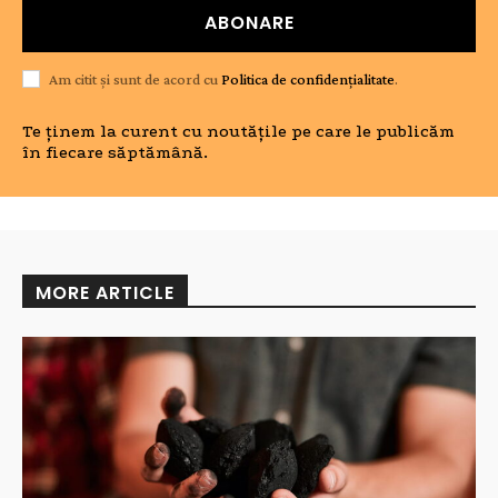
ABONARE
Am citit și sunt de acord cu
Politica de confidențialitate
.
Te ținem la curent cu noutățile pe care le publicăm
în fiecare săptămână.
MORE ARTICLE