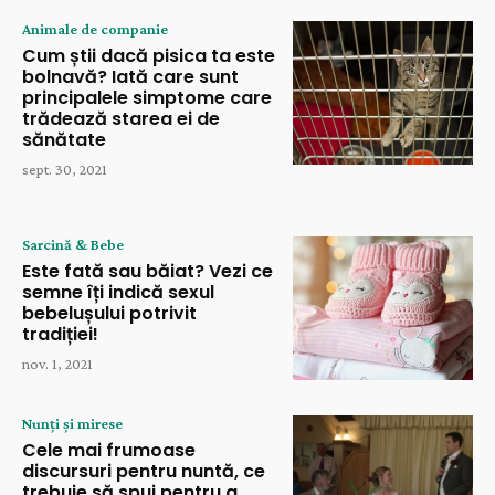
Animale de companie
Cum știi dacă pisica ta este
bolnavă? Iată care sunt
principalele simptome care
trădează starea ei de
sănătate
sept. 30, 2021
Sarcină & Bebe
Este fată sau băiat? Vezi ce
semne îți indică sexul
bebelușului potrivit
tradiției!
nov. 1, 2021
Nunți și mirese
Cele mai frumoase
discursuri pentru nuntă, ce
trebuie să spui pentru a