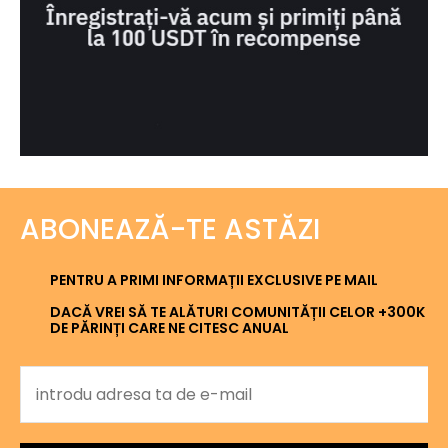
ABONEAZĂ-TE ASTĂZI
PENTRU A PRIMI INFORMAȚII EXCLUSIVE PE MAIL
DACĂ VREI SĂ TE ALĂTURI COMUNITĂȚII CELOR +300K
DE PĂRINȚI CARE NE CITESC ANUAL