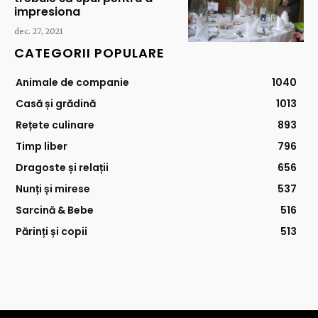
impresiona
dec. 27, 2021
CATEGORII POPULARE
Animale de companie
1040
Casă și grădină
1013
Rețete culinare
893
Timp liber
796
Dragoste și relații
656
Nunți și mirese
537
Sarcină & Bebe
516
Părinți și copii
513