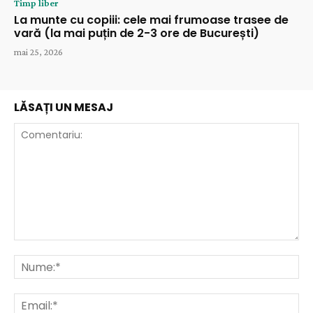
Timp liber
La munte cu copiii: cele mai frumoase trasee de
vară (la mai puțin de 2-3 ore de București)
mai 25, 2026
LĂSAȚI UN MESAJ
Comentariu:
Nu
Ema