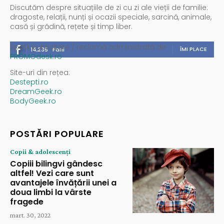
Discutăm despre situațiile de zi cu zi ale vieții de familie:
dragoste, relații, nunți și ocazii speciale, sarcină, animale,
casă și grădină, rețete și timp liber.
Spații publicitare / reclamă administrată de
ÎMI PLACE
14,235
Fani
PROMOdesk.ro
Site-uri din rețea:
Destepti.ro
DreamGeek.ro
BodyGeek.ro
POSTĂRI POPULARE
Copii & adolescenți
Copiii bilingvi gândesc
altfel! Vezi care sunt
avantajele învățării unei a
doua limbi la vârste
fragede
mart. 30, 2022