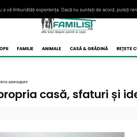
ru a vă îmbunătăți experiența. Dacă nu sunteți de acord, puteți re
OPII
FAMILIE
ANIMALE
CASĂ & GRĂDINĂ
REȚETE C
pentru amenajare
ropria casă, sfaturi și i