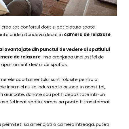
 crea tot confortul dorit si pot alatura toate
xante unde altundeva decat in
camera de relaxare
.
i avantajate din punctul de vedere al spatiului
amere de relaxare
. Insa aranjarea unei astfel de
un apartament destul de spatios.
merele apartamentului sunt folosite pentru a
ie insa nici nu se indura sa la arunce. In acest fel,
t fi aruncate, donate sau pot fi depozitate intr-un
 in asa fel incat spatiul ramas sa poata fi transformat
a permiteti sa amenajati o camera intreaga, puteti