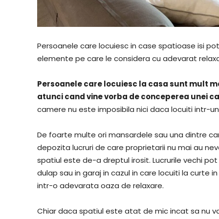
Persoanele care locuiesc in case spatioase isi pot
elemente pe care le considera cu adevarat rela
Persoanele care locuiesc la casa sunt mult ma
atunci cand vine vorba de conceperea unei c
camere nu este imposibila nici daca locuiti intr-
De foarte multe ori mansardele sau una dintre ca
depozita lucruri de care proprietarii nu mai au nevo
spatiul este de-a dreptul irosit. Lucrurile vechi po
dulap sau in garaj in cazul in care locuiti la curte
intr-o adevarata oaza de relaxare.
Chiar daca spatiul este atat de mic incat sa nu v