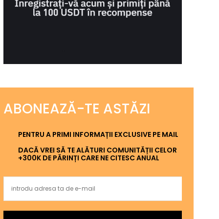
ABONEAZĂ-TE ASTĂZI
PENTRU A PRIMI INFORMAȚII EXCLUSIVE PE MAIL
DACĂ VREI SĂ TE ALĂTURI COMUNITĂȚII CELOR
+300K DE PĂRINȚI CARE NE CITESC ANUAL