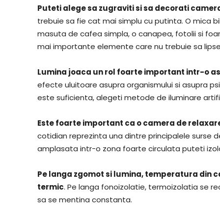
Puteti alege sa zugraviti si sa decorati camer
trebuie sa fie cat mai simplu cu putinta. O mica bi
masuta de cafea simpla, o canapea, fotolii si fo
mai importante elemente care nu trebuie sa lips
Lumina joaca un rol foarte important intr-o a
efecte uluitoare asupra organismului si asupra psih
este suficienta, alegeti metode de iluminare artif
Este foarte important ca o camera de relaxare 
cotidian reprezinta una dintre principalele surs
amplasata intr-o zona foarte circulata puteti izo
Pe langa zgomot si lumina, temperatura din c
termic
. Pe langa fonoizolatie, termoizolatia s
sa se mentina constanta.