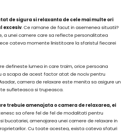
atat de sigura si relaxanta de cele mai multe ori
ul excesiv
. Ce ramane de facut in asemenea situatii?
re, a unei camere care sa reflecte personalitatea
trece cateva momente linistitoare la sfaristul fiecarei
re defineste lumea in care traim, orice persoana
u a scapa de acest factor atat de nociv pentru
e. Asadar, camera de relaxare este menita sa asigure un
iste sufleteasca si trupeasca.
care trebuie amenajata o camera de relaxarea, ei
tenesc sa ofere fel de fel de modalitati pentru
 si bucatariei, amenajarea unei camere de relaxare in
roprietarilor. Cu toate acestea, exista cateva sfaturi