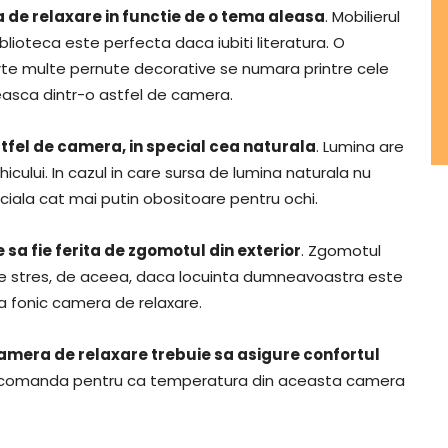
a de relaxare in functie de o tema aleasa
. Mobilierul
blioteca este perfecta daca iubiti literatura. O
arte multe pernute decorative se numara printre cele
easca dintr-o astfel de camera.
stfel de camera, in special cea naturala
. Lumina are
icului. In cazul in care sursa de lumina naturala nu
iciala cat mai putin obositoare pentru ochi.
sa fie ferita de zgomotul din exterior
. Zgomotul
e de stres, de aceea, daca locuinta dumneavoastra este
la fonic camera de relaxare.
amera de relaxare trebuie sa asigure confortul
e recomanda pentru ca temperatura din aceasta camera