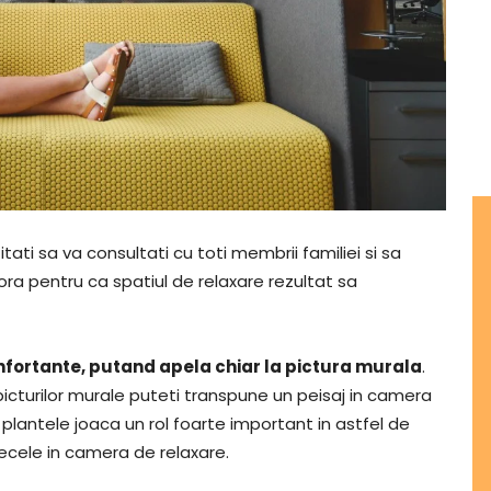
tati sa va consultati cu toti membrii familiei si sa
arora pentru ca spatiul de relaxare rezultat sa
confortante, putand apela chiar la pictura murala
.
i picturilor murale puteti transpune un peisaj in camera
lantele joaca un rol foarte important in astfel de
vecele in camera de relaxare.