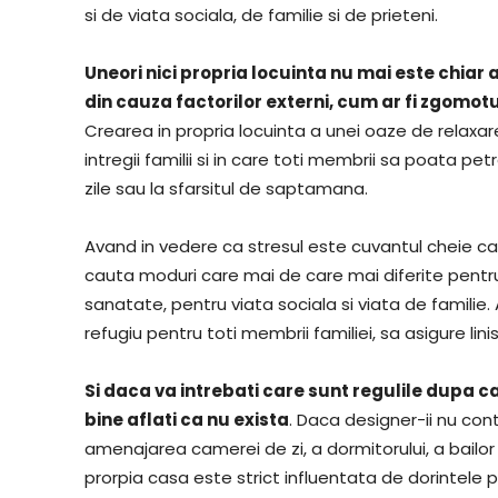
si de viata sociala, de familie si de prieteni.
Uneori nici propria locuinta nu mai este chiar 
din cauza factorilor externi, cum ar fi zgomot
Crearea in propria locuinta a unei oaze de relaxa
intregii familii si in care toti membrii sa poata pe
zile sau la sfarsitul de saptamana.
Avand in vedere ca stresul este cuvantul cheie ca
cauta moduri care mai de care mai diferite pentr
sanatate, pentru viata sociala si viata de famili
refugiu pentru toti membrii familiei, sa asigure lin
Si daca va intrebati care sunt regulile dupa 
bine aflati ca nu exista
. Daca designer-ii nu con
amenajarea camerei de zi, a dormitorului, a bailor
prorpia casa este strict influentata de dorintele p