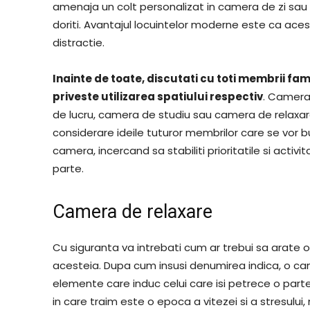
amenaja un colt personalizat in camera de zi sau
doriti. Avantajul locuintelor moderne este ca aces
distractie.
Inainte de toate, discutati cu toti membrii fami
priveste utilizarea spatiului respectiv
. Camera
de lucru, camera de studiu sau camera de relaxare
considerare ideile tuturor membrilor care se vor 
camera, incercand sa stabiliti prioritatile si acti
parte.
Camera de relaxare
Cu siguranta va intrebati cum ar trebui sa arate o
acesteia. Dupa cum insusi denumirea indica, o ca
elemente care induc celui care isi petrece o part
in care traim este o epoca a vitezei si a stresul