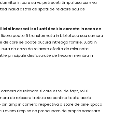
 dormitor in care sa va petreceti timpul asa cum va
tea includ astfel de spatii de relaxare sau de
liei si incercati sa luati decizia corecta in ceea ce
 libera poate fi transformata in biblioteca sau camera
 de care se poate bucura intreaga familie. Luati in
bucura de oaza de relaxare oferita de minunata
vitatile principale desfasurate de fiecare membru in
 camera de relaxare si care este, de fapt, rolul
mera de relaxare trebuie sa contina toate acele
e din timp in camera respectiva o stare de bine. Epoca
ui, nu avem timp sa ne preocupam de propria sanatate