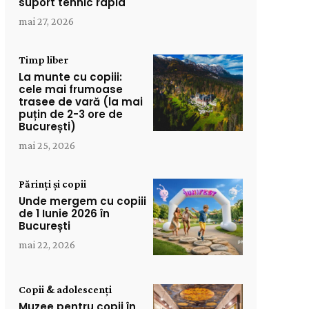
suport tehnic rapid
mai 27, 2026
Timp liber
La munte cu copiii:
cele mai frumoase
trasee de vară (la mai
puțin de 2-3 ore de
București)
mai 25, 2026
Părinți și copii
Unde mergem cu copiii
de 1 Iunie 2026 în
București
mai 22, 2026
Copii & adolescenți
Muzee pentru copii în