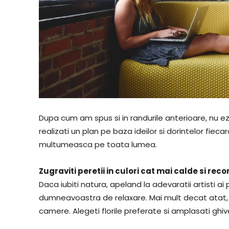
Dupa cum am spus si in randurile anterioare, nu ezi
realizati un plan pe baza ideilor si dorintelor fiec
multumeasca pe toata lumea.
Zugraviti peretii in culori cat mai calde si re
Daca iubiti natura, apeland la adevaratii artisti a
dumneavoastra de relaxare. Mai mult decat atat, p
camere. Alegeti florile preferate si amplasati ghi