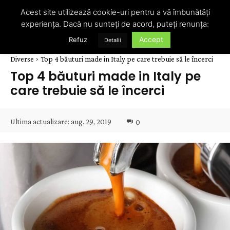
Acest site utilizează cookie-uri pentru a vă îmbunătăți
experiența. Dacă nu sunteți de acord, puteți renunța:
Accept
Refuz
Detalii
Diverse
Top 4 băuturi made in Italy pe care trebuie să le încerci
Top 4 băuturi made in Italy pe
care trebuie să le încerci
Ultima actualizare:
aug. 29, 2019
0