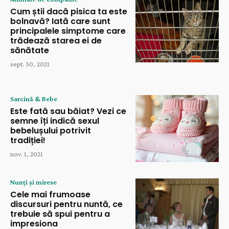
Cum știi dacă pisica ta este
bolnavă? Iată care sunt
principalele simptome care
trădează starea ei de
sănătate
sept. 30, 2021
Sarcină & Bebe
Este fată sau băiat? Vezi ce
semne îți indică sexul
bebelușului potrivit
tradiției!
nov. 1, 2021
Nunți și mirese
Cele mai frumoase
discursuri pentru nuntă, ce
trebuie să spui pentru a
impresiona