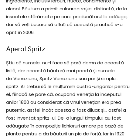
ingrediente, inclusiv ierburi, fructe, condimente și
alcool. Băutura a primit culoarea roșie, distinctă, de la
insectele sfărâmate pe care producătorul le adăuga,
dar vă veți bucura să aflați că această practică s-a
oprit în 2006.
Aperol Spritz
Știu că numele nu-l face să pară demn de această
listă, dar această băutură mai poartă și numele
de Veneziano, Spritz Veneziano sau pur și simplu…
spritz. Ar trebui să le mulțumim austro-ungarilor pentru
el, fiindcă se pare că, ocupând Veneția la începutul
anilor 1800 au considerat că vinul venețian era prea
puternic, astfel încât acesta a fost diluat și… astfel a
fost inventat spritz-ul. De-a lungul timpului, au fost
adăugate în compoziție lichioruri amare pe bază de
plante pentru a da băuturii un pic de forță. Iar în 1920