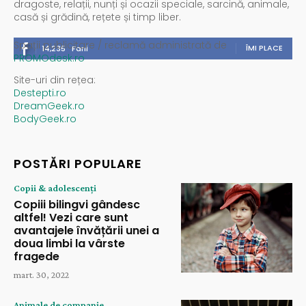
dragoste, relații, nunți și ocazii speciale, sarcină, animale,
casă și grădină, rețete și timp liber.
Spații publicitare / reclamă administrată de
ÎMI PLACE
14,235
Fani
PROMOdesk.ro
Site-uri din rețea:
Destepti.ro
DreamGeek.ro
BodyGeek.ro
POSTĂRI POPULARE
Copii & adolescenți
Copiii bilingvi gândesc
altfel! Vezi care sunt
avantajele învățării unei a
doua limbi la vârste
fragede
mart. 30, 2022
Animale de companie