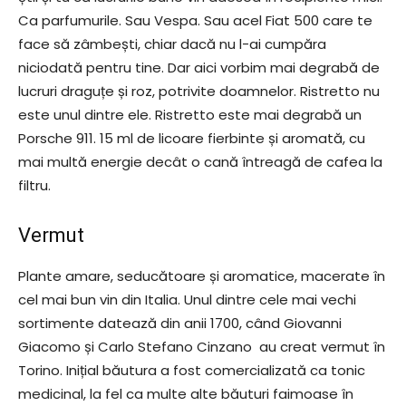
Ca parfumurile. Sau Vespa. Sau acel Fiat 500 care te
face să zâmbești, chiar dacă nu l-ai cumpăra
niciodată pentru tine. Dar aici vorbim mai degrabă de
lucruri draguțe și roz, potrivite doamnelor. Ristretto nu
este unul dintre ele. Ristretto este mai degrabă un
Porsche 911. 15 ml de licoare fierbinte și aromată, cu
mai multă energie decât o cană întreagă de cafea la
filtru.
Vermut
Plante amare, seducătoare și aromatice, macerate în
cel mai bun vin din Italia. Unul dintre cele mai vechi
sortimente datează din anii 1700, când Giovanni
Giacomo și Carlo Stefano Cinzano au creat vermut în
Torino. Inițial băutura a fost comercializată ca tonic
medicinal, la fel ca multe alte băuturi faimoase în