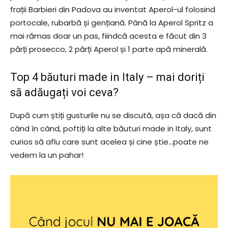
frații Barbieri din Padova au inventat Aperol-ul folosind
portocale, rubarbă și gențiană. Până la Aperol Spritz a
mai rămas doar un pas, fiindcă acesta e făcut din 3
părți prosecco, 2 părți Aperol și 1 parte apă minerală.
Top 4 băuturi made in Italy – mai doriți
să adăugați voi ceva?
După cum știți gusturile nu se discută, așa că dacă din
când în când, poftiți la alte băuturi made in Italy, sunt
curios să aflu care sunt acelea și cine știe…poate ne
vedem la un pahar!