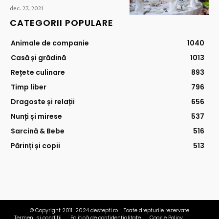
dec. 27, 2021
CATEGORII POPULARE
Animale de companie
1040
Casă și grădină
1013
Rețete culinare
893
Timp liber
796
Dragoste și relații
656
Nunți și mirese
537
Sarcină & Bebe
516
Părinți și copii
513
© Copyright 2011-2024 destepti.ro - Toate drepturile rezervate
Termeni si conditii
Politică de confidențialitate
Cookie Policy