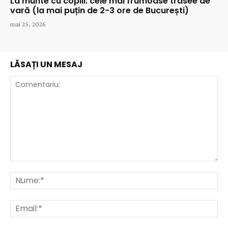
La munte cu copiii: cele mai frumoase trasee de
vară (la mai puțin de 2-3 ore de București)
mai 25, 2026
LĂSAȚI UN MESAJ
Comentariu:
Nu
Ema