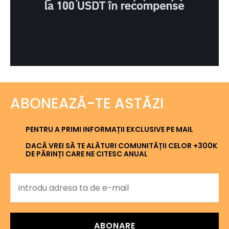
ABONEAZĂ-TE ASTĂZI
PENTRU A PRIMI INFORMAȚII EXCLUSIVE PE MAIL
DACĂ VREI SĂ TE ALĂTURI COMUNITĂȚII CELOR +300K
DE PĂRINȚI CARE NE CITESC ANUAL
ABONARE