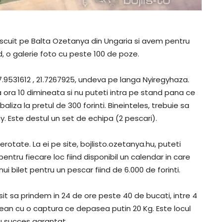
escuit pe Balta Ozetanya din Ungaria si avem pentru
nd, o galerie foto cu peste 100 de poze.
9531612 , 21.7267925, undeva pe langa Nyiregyhaza.
la ora 10 dimineata si nu puteti intra pe stand pana ce
baliza la pretul de 300 forinti. Bineinteles, trebuie sa
ay. Este destul un set de echipa (2 pescari).
merotate. La ei pe site, bojlisto.ozetanya.hu, puteti
entru fiecare loc fiind disponibil un calendar in care
nui bilet pentru un pescar fiind de 6.000 de forinti.
t sa prindem in 24 de ore peste 40 de bucati, intre 4
arean cu o captura ce depasea putin 20 Kg. Este locul
cu succes garantat.