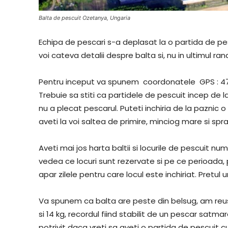
Balta de pescuit Ozetanya, Ungaria
Echipa de pescari s-a deplasat la o partida de p
voi cateva detalii despre balta si, nu in ultimul ra
Pentru inceput va spunem coordonatele GPS : 47.
Trebuie sa stiti ca partidele de pescuit incep de 
nu a plecat pescarul. Puteti inchiria de la paznic o 
aveti la voi saltea de primire, minciog mare si spr
Aveti mai jos harta baltii si locurile de pescuit nu
vedea ce locuri sunt rezervate si pe ce perioada, p
apar zilele pentru care locul este inchiriat. Pretul u
Va spunem ca balta are peste din belsug, am reusi
si 14 kg, recordul fiind stabilit de un pescar satm
potrivit daca vreti sa aveti o partida de pescuit 