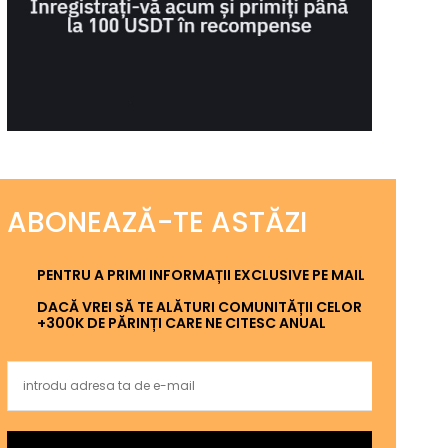
ABONEAZĂ-TE ASTĂZI
PENTRU A PRIMI INFORMAȚII EXCLUSIVE PE MAIL
DACĂ VREI SĂ TE ALĂTURI COMUNITĂȚII CELOR
+300K DE PĂRINȚI CARE NE CITESC ANUAL