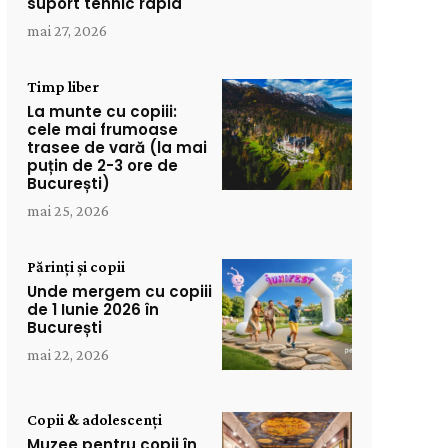
suport tehnic rapid
mai 27, 2026
Timp liber
La munte cu copiii:
cele mai frumoase
trasee de vară (la mai
puțin de 2-3 ore de
București)
mai 25, 2026
Părinți și copii
Unde mergem cu copiii
de 1 Iunie 2026 în
București
mai 22, 2026
Copii & adolescenți
Muzee pentru copii în