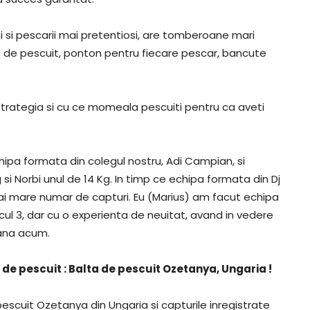
si pescarii mai pretentiosi, are tomberoane mari
oc de pescuit, ponton pentru fiecare pescar, bancute
i strategia si cu ce momeala pescuiti pentru ca aveti
hipa formata din colegul nostru, Adi Campian, si
 si Norbi unul de 14 Kg. In timp ce echipa formata din Dj
mai mare numar de capturi. Eu (Marius) am facut echipa
cul 3, dar cu o experienta de neuitat, avand in vedere
pana acum.
e pescuit : Balta de pescuit Ozetanya, Ungaria !
escuit Ozetanya din Ungaria si capturile inregistrate