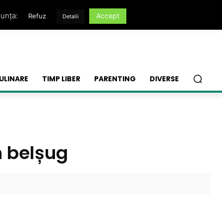
nunța:
Accept
Refuz
Detalii
ULINARE
TIMP LIBER
PARENTING
DIVERSE
n belșug