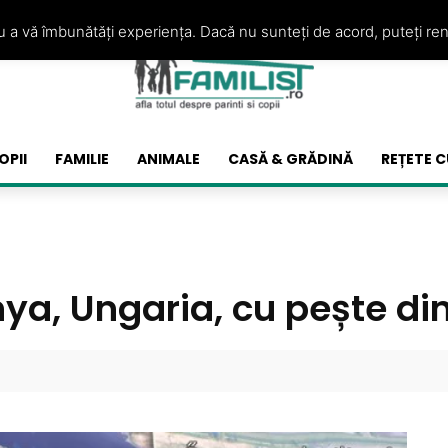
ru a vă îmbunătăți experiența. Dacă nu sunteți de acord, puteți re
OPII
FAMILIE
ANIMALE
CASĂ & GRĂDINĂ
REȚETE C
ya, Ungaria, cu pește di