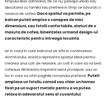
timpului liber admirand, de ce nu, peisajul urban sau
discutand cu familia sau prietenii in timp ce savurati o
ceasca de cafea.
Daca spatiul va permite, pe
balcon puteti amplsa o canapea de mici
dimensiuni, sau fotolii confortabile, alaturi de o
masuta de cafea, bineinteles urmand design-ul
caracteristic pentru intreaga locuinta
.
Iar in cazul in care balconul se afla in continuarea
dormitorului, acesta reprezinta spatiul ideal pentru
crearea unui colt de relaxare, un colt in care sa va beti
cafeaua dimineata inspirand aerul proaspat, sau un
loc in care sa cititi paginile romanului preferat.
Puteti
amplasa un fotoliu comod sau chiar un hamac
fixat pe un suport metalic pentru a va putea
relaxa in adevaratul sens al cuvantului
.