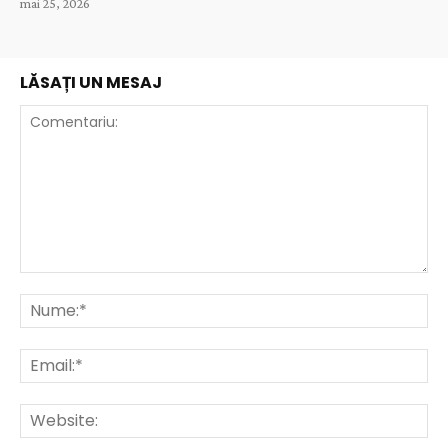
mai 25, 2026
LĂSAȚI UN MESAJ
Comentariu:
Nu
Ema
Web