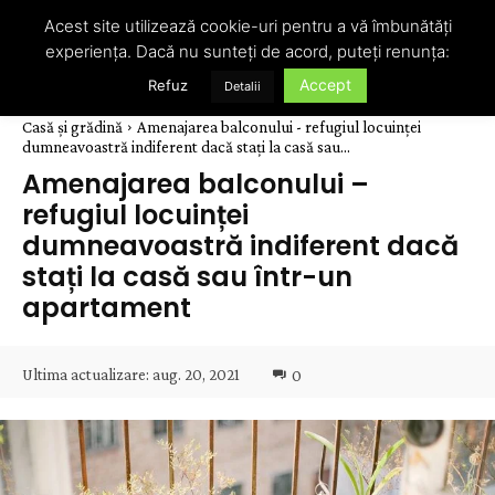
Acest site utilizează cookie-uri pentru a vă îmbunătăți
experiența. Dacă nu sunteți de acord, puteți renunța:
Accept
Refuz
Detalii
Casă și grădină
Amenajarea balconului - refugiul locuinței
dumneavoastră indiferent dacă stați la casă sau...
Amenajarea balconului –
refugiul locuinței
dumneavoastră indiferent dacă
stați la casă sau într-un
apartament
Ultima actualizare:
aug. 20, 2021
0