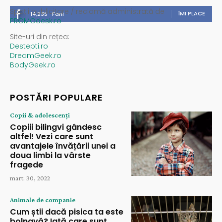
Spații publicitare / reclamă administrată de
ÎMI PLACE
14,235
Fani
PROMOdesk.ro
Site-uri din rețea:
Destepti.ro
DreamGeek.ro
BodyGeek.ro
POSTĂRI POPULARE
Copii & adolescenți
Copiii bilingvi gândesc
altfel! Vezi care sunt
avantajele învățării unei a
doua limbi la vârste
fragede
mart. 30, 2022
Animale de companie
Cum știi dacă pisica ta este
bolnavă? Iată care sunt