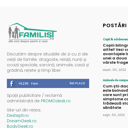
POSTĂRI
Copii & adolescen
Copiii bilin
altfel! Vezi 
avantajele î
Discutăm despre situațiile de zi cu zi ale
unei a doua 
vieții de familie: dragoste, relații, nunți și
vârste frag
ocazii speciale, sarcină, animale, casă și
mart. 30, 2022
grădină, rețete și timp liber.
Animale de compa
ÎMI PLACE
14,235
Fani
Cum știi dac
este bolnavă
care sunt pr
Spații publicitare / reclamă
simptome c
administrată de
PROMOdesk.ro
trădează sta
sănătate
Site-uri din rețea:
sept. 30, 2021
Destepti.ro
DreamGeek.ro
BodyGeek.ro