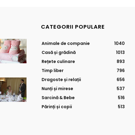
CATEGORII POPULARE
Animale de companie
1040
Casă și grădină
1013
Rețete culinare
893
Timp liber
796
Dragoste și relații
656
Nunți și mirese
537
Sarcină & Bebe
516
Părinți și copii
513