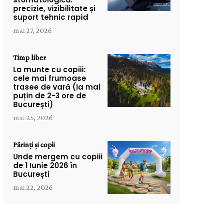
precizie, vizibilitate și
suport tehnic rapid
mai 27, 2026
Timp liber
La munte cu copiii:
cele mai frumoase
trasee de vară (la mai
puțin de 2-3 ore de
București)
mai 25, 2026
Părinți și copii
Unde mergem cu copiii
de 1 Iunie 2026 în
București
mai 22, 2026