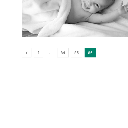
...
1
84
85
86