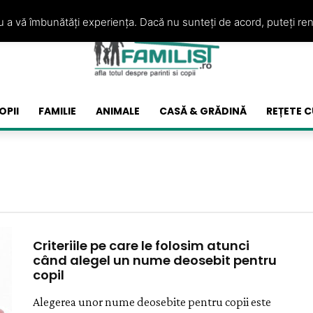
ru a vă îmbunătăți experiența. Dacă nu sunteți de acord, puteți re
OPII
FAMILIE
ANIMALE
CASĂ & GRĂDINĂ
REȚETE C
Criteriile pe care le folosim atunci
când alegel un nume deosebit pentru
copil
Alegerea unor nume deosebite pentru copii este