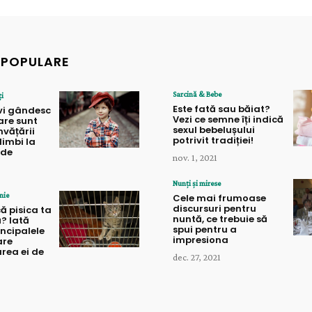
 POPULARE
Sarcină & Bebe
ți
Este fată sau băiat?
gvi gândesc
Vezi ce semne îți indică
care sunt
sexul bebelușului
nvățării
potrivit tradiției!
limbi la
ede
nov. 1, 2021
Nunți și mirese
nie
Cele mai frumoase
discursuri pentru
ă pisica ta
nuntă, ce trebuie să
? Iată
spui pentru a
incipalele
impresiona
are
rea ei de
dec. 27, 2021