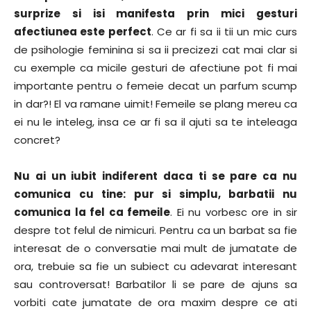
surprize si isi manifesta prin mici gesturi
afectiunea este perfect
. Ce ar fi sa ii tii un mic curs
de psihologie feminina si sa ii precizezi cat mai clar si
cu exemple ca micile gesturi de afectiune pot fi mai
importante pentru o femeie decat un parfum scump
in dar?! El va ramane uimit! Femeile se plang mereu ca
ei nu le inteleg, insa ce ar fi sa il ajuti sa te inteleaga
concret?
Nu ai un iubit indiferent daca ti se pare ca nu
comunica cu tine: pur si simplu, barbatii nu
comunica la fel ca femeile
. Ei nu vorbesc ore in sir
despre tot felul de nimicuri. Pentru ca un barbat sa fie
interesat de o conversatie mai mult de jumatate de
ora, trebuie sa fie un subiect cu adevarat interesant
sau controversat! Barbatilor li se pare de ajuns sa
vorbiti cate jumatate de ora maxim despre ce ati