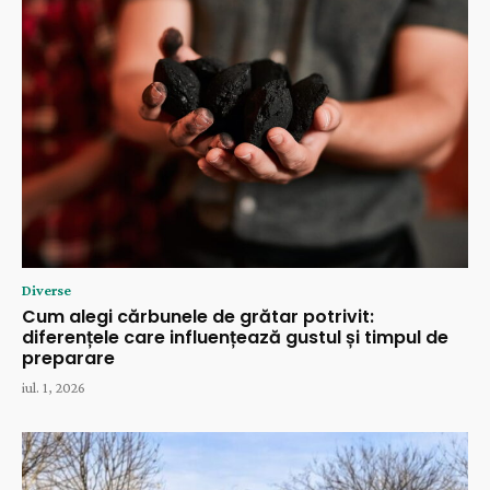
Diverse
Cum alegi cărbunele de grătar potrivit:
diferențele care influențează gustul și timpul de
preparare
iul. 1, 2026