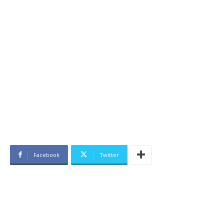
Facebook
Twitter