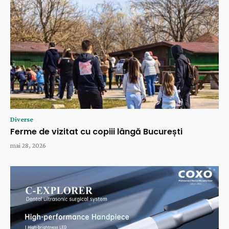
Diverse
Ferme de vizitat cu copiii lângă București
mai 28, 2026