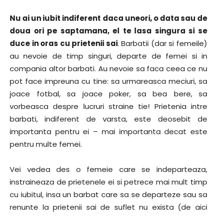
Nu ai un iubit indiferent daca uneori, o data sau de
doua ori pe saptamana, el te lasa singura si se
duce in oras cu prietenii sai
. Barbatii (dar si femeile)
au nevoie de timp singuri, departe de femei si in
compania altor barbati. Au nevoie sa faca ceea ce nu
pot face impreuna cu tine: sa urmareasca meciuri, sa
joace fotbal, sa joace poker, sa bea bere, sa
vorbeasca despre lucruri straine tie! Prietenia intre
barbati, indiferent de varsta, este deosebit de
importanta pentru ei – mai importanta decat este
pentru multe femei.
Vei vedea des o femeie care se indeparteaza,
instraineaza de prietenele ei si petrece mai mult timp
cu iubitul, insa un barbat care sa se departeze sau sa
renunte la prietenii sai de suflet nu exista (de aici