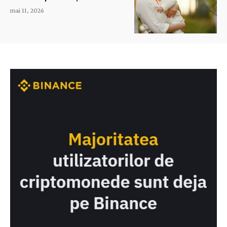
mai 11, 2026