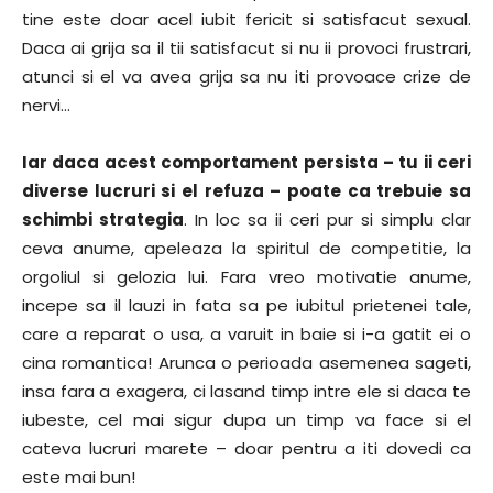
tine este doar acel iubit fericit si satisfacut sexual.
Daca ai grija sa il tii satisfacut si nu ii provoci frustrari,
atunci si el va avea grija sa nu iti provoace crize de
nervi…
Iar daca acest comportament persista – tu ii ceri
diverse lucruri si el refuza – poate ca trebuie sa
schimbi strategia
. In loc sa ii ceri pur si simplu clar
ceva anume, apeleaza la spiritul de competitie, la
orgoliul si gelozia lui. Fara vreo motivatie anume,
incepe sa il lauzi in fata sa pe iubitul prietenei tale,
care a reparat o usa, a varuit in baie si i-a gatit ei o
cina romantica! Arunca o perioada asemenea sageti,
insa fara a exagera, ci lasand timp intre ele si daca te
iubeste, cel mai sigur dupa un timp va face si el
cateva lucruri marete – doar pentru a iti dovedi ca
este mai bun!