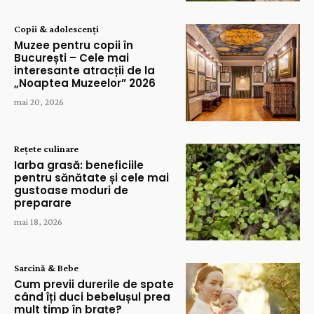
Copii & adolescenți
Muzee pentru copii în
București – Cele mai
interesante atracții de la
„Noaptea Muzeelor” 2026
mai 20, 2026
Rețete culinare
Iarba grasă: beneficiile
pentru sănătate și cele mai
gustoase moduri de
preparare
mai 18, 2026
Sarcină & Bebe
Cum previi durerile de spate
când îți duci bebelușul prea
mult timp în brațe?