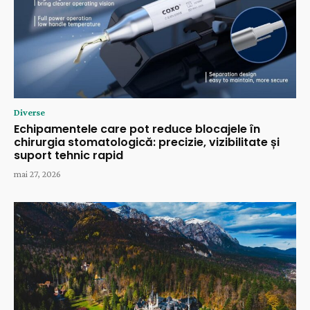
Diverse
Echipamentele care pot reduce blocajele în
chirurgia stomatologică: precizie, vizibilitate și
suport tehnic rapid
mai 27, 2026