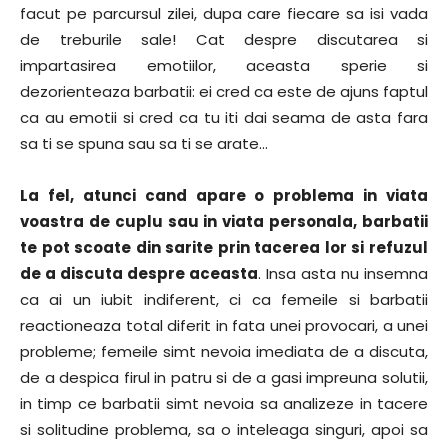
facut pe parcursul zilei, dupa care fiecare sa isi vada
de treburile sale! Cat despre discutarea si
impartasirea emotiilor, aceasta sperie si
dezorienteaza barbatii: ei cred ca este de ajuns faptul
ca au emotii si cred ca tu iti dai seama de asta fara
sa ti se spuna sau sa ti se arate…
La fel, atunci cand apare o problema in viata
voastra de cuplu sau in viata personala, barbatii
te pot scoate din sarite prin tacerea lor si refuzul
de a discuta despre aceasta
. Insa asta nu insemna
ca ai un iubit indiferent, ci ca femeile si barbatii
reactioneaza total diferit in fata unei provocari, a unei
probleme; femeile simt nevoia imediata de a discuta,
de a despica firul in patru si de a gasi impreuna solutii,
in timp ce barbatii simt nevoia sa analizeze in tacere
si solitudine problema, sa o inteleaga singuri, apoi sa