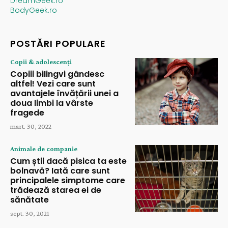
DreamGeek.ro
BodyGeek.ro
POSTĂRI POPULARE
Copii & adolescenți
Copiii bilingvi gândesc
altfel! Vezi care sunt
avantajele învățării unei a
doua limbi la vârste
fragede
mart. 30, 2022
Animale de companie
Cum știi dacă pisica ta este
bolnavă? Iată care sunt
principalele simptome care
trădează starea ei de
sănătate
sept. 30, 2021