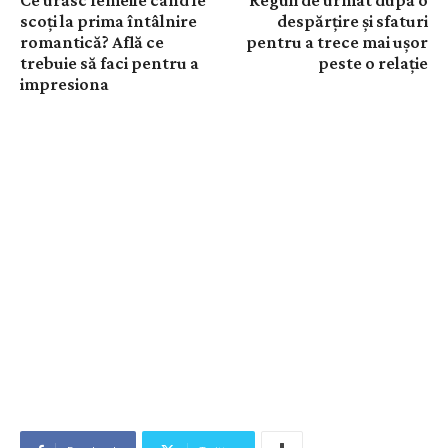
Ce urăsc femeile când le
Reguli de urmat după o
scoți la prima întâlnire
despărțire și sfaturi
romantică? Află ce
pentru a trece mai ușor
trebuie să faci pentru a
peste o relație
impresiona