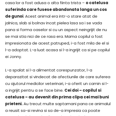
casa lor a fost adusa o alta fiinta trista –
o catelusa
suferinda care fusese abandonata langa un cos
de gunoi
. Acest animal era intr-o stare atat de
jalnica, slab si bolnav incat pielea lasa sa i se vada
pana si forma oaselor si cu un aspect neingrijit de nu
se mai stia nici de ce rasa era. Mama copilul a fost
impresionata de acest patruped, i-a fost mila de el si
l-a adoptat. L-a luat acasa si l-a ingrijit ca si pe copilul
ei Jonny.
L-a spalat si l-a alimentat corespunzator, l-a
deparazitat si vindecat de afectiunile de care suferea
cu ajutorul medicilor veterinari, i-a oferit un camin si l-
a ingrijit pentru a se face bine.
Cei doi – copilul si
catelusa – au devenit din prima clipa cei mai buni
prieteni.
Au trecut multe saptamani pana ce animalul
a reusit sa-si revina si sa de-a impresia ca poate