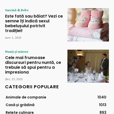
Sarcină & Bebe
Este fată sau băiat? Vezi ce
semne îți indică sexul
bebelușului potrivit
tradiției!
nov. 1, 2021
Nunți și mirese
Cele mai frumoase
discursuri pentru nuntă, ce
trebuie să spui pentru a
impresiona
dec. 27, 2021
CATEGORII POPULARE
Animale de companie
1040
Casă și grădină
1013
Rețete culinare
893