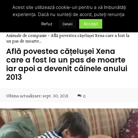
Acest site utilizează cookie-uri pentru a vă îmbunătăți
experiența. Dacă nu sunteți de acord, puteți renunța:
Accept
Refuz
Detalii
Animale de companie
Află povestea cățelușei Xena care a fost la
un pas de moarte...
Află povestea cățelușei Xena
care a fost la un pas de moarte
iar apoi a devenit câinele anului
2013
Ultima actualizare:
sept. 30, 2021
0