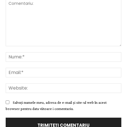
Comentariu:
Nu
Ema
Web
Salvați numele meu, adresa de e-mail și site-ul web în acest
browser pentru data viitoare i comentariu.