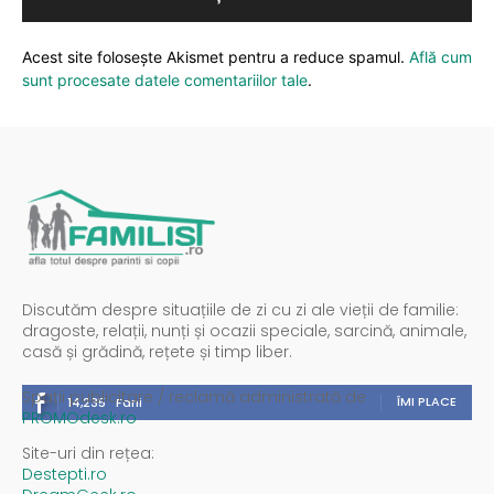
Acest site folosește Akismet pentru a reduce spamul.
Află cum
sunt procesate datele comentariilor tale
.
Discutăm despre situațiile de zi cu zi ale vieții de familie:
dragoste, relații, nunți și ocazii speciale, sarcină, animale,
casă și grădină, rețete și timp liber.
Spații publicitare / reclamă administrată de
ÎMI PLACE
14,235
Fani
PROMOdesk.ro
Site-uri din rețea:
Destepti.ro