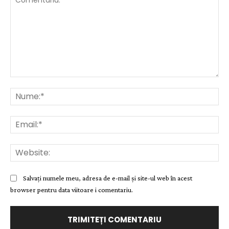
Comentariu:
Nu
Ema
Web
Salvați numele meu, adresa de e-mail și site-ul web în acest
browser pentru data viitoare i comentariu.