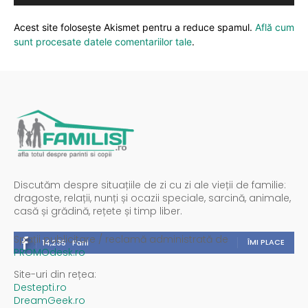
Acest site folosește Akismet pentru a reduce spamul.
Află cum
sunt procesate datele comentariilor tale
.
Discutăm despre situațiile de zi cu zi ale vieții de familie:
dragoste, relații, nunți și ocazii speciale, sarcină, animale,
casă și grădină, rețete și timp liber.
Spații publicitare / reclamă administrată de
ÎMI PLACE
14,235
Fani
PROMOdesk.ro
Site-uri din rețea:
Destepti.ro
DreamGeek.ro