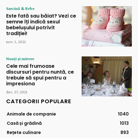
Sarcină & Bebe
Este fată sau băiat? Vezi ce
semne îți indică sexul
bebelușului potrivit
tradiției!
nov. 1, 2021
Nunți și mirese
Cele mai frumoase
discursuri pentru nuntă, ce
trebuie să spui pentru a
impresiona
dec. 27, 2021
CATEGORII POPULARE
Animale de companie
1040
Casă și grădină
1013
Rețete culinare
893