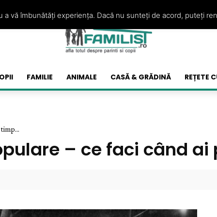
ru a vă îmbunătăți experiența. Dacă nu sunteți de acord, puteți re
OPII
FAMILIE
ANIMALE
CASĂ & GRĂDINĂ
REȚETE C
timp...
pulare – ce faci când ai 