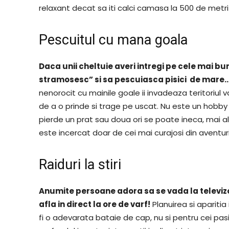
relaxant decat sa iti calci camasa la 500 de metri
Pescuitul cu mana goala
Daca unii cheltuie averi intregi pe cele mai bu
stramosesc” si sa pescuiasca pisici de mare
nenorocit cu mainile goale ii invadeaza teritoriu
de a o prinde si trage pe uscat. Nu este un hobby li
pierde un prat sau doua ori se poate ineca, mai a
este incercat doar de cei mai curajosi din aventuri
Raiduri la stiri
Anumite persoane adora sa se vada la televizor,
afla in direct la ore de varf!
Planuirea si aparitia 
fi o adevarata bataie de cap, nu si pentru cei pasi