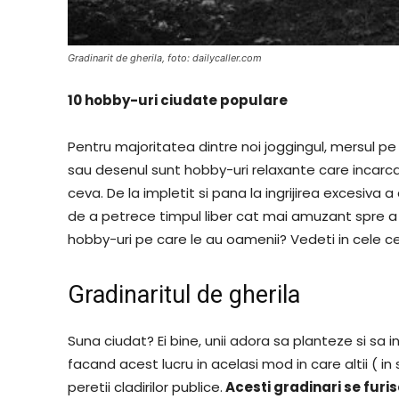
Gradinarit de gherila, foto: dailycaller.com
10 hobby-uri ciudate populare
Pentru majoritatea dintre noi joggingul, mersul pe bi
sau desenul sunt hobby-uri relaxante care incarca 
ceva. De la impletit si pana la ingrijirea excesiva 
de a petrece timpul liber cat mai amuzant spre a 
hobby-uri pe care le au oamenii? Vedeti in cele 
Gradinaritul de gherila
Suna ciudat? Ei bine, unii adora sa planteze si sa in
facand acest lucru in acelasi mod in care altii ( in
peretii cladirilor publice.
Acesti gradinari se furise