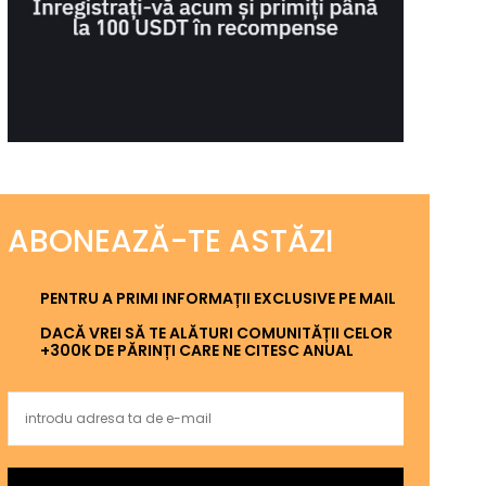
ABONEAZĂ-TE ASTĂZI
PENTRU A PRIMI INFORMAȚII EXCLUSIVE PE MAIL
DACĂ VREI SĂ TE ALĂTURI COMUNITĂȚII CELOR
+300K DE PĂRINȚI CARE NE CITESC ANUAL