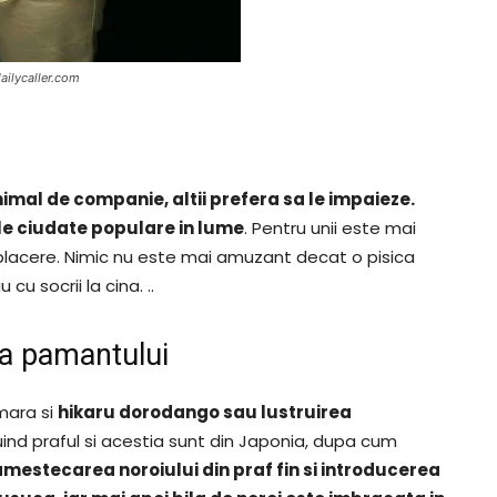
dailycaller.com
nimal de companie, altii prefera sa le impaieze.
le ciudate populare in lume
. Pentru unii este mai
 placere. Nimic nu este mai amuzant decat o pisica
u socrii la cina. ..
ea pamantului
mara si
hikaru dorodango sau lustruirea
ruind praful si acestia sunt din Japonia, dupa cum
mestecarea noroiului din praf fin si introducerea