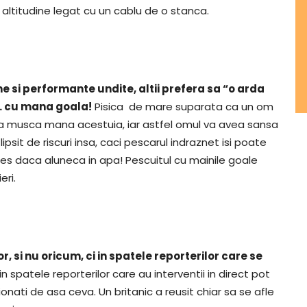
 altitudine legat cu un cablu de o stanca.
ne si performante undite, altii prefera sa “o arda
… cu mana goala!
Pisica de mare suparata ca un om
l va musca mana acestuia, iar astfel omul va avea sansa
psit de riscuri insa, caci pescarul indraznet isi poate
les daca aluneca in apa! Pescuitul cu mainile goale
eri.
 si nu oricum, ci in spatele reporterilor care se
in spatele reporterilor care au interventii in direct pot
onati de asa ceva. Un britanic a reusit chiar sa se afle