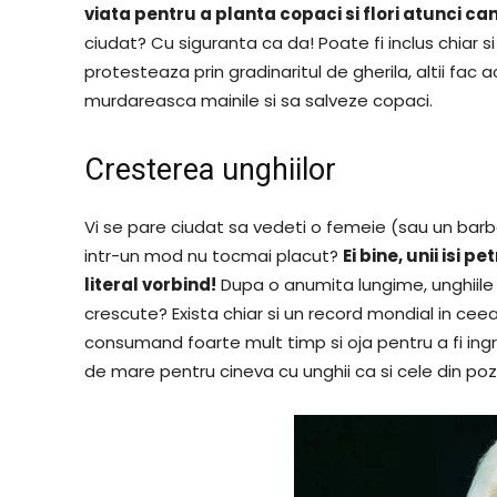
viata pentru a planta copaci si flori atunci ca
ciudat? Cu siguranta ca da! Poate fi inclus chiar s
protesteaza prin gradinaritul de gherila, altii fac a
murdareasca mainile si sa salveze copaci.
Cresterea unghiilor
Vi se pare ciudat sa vedeti o femeie (sau un barba
intr-un mod nu tocmai placut?
Ei bine, unii isi 
literal vorbind!
Dupa o anumita lungime, unghiile
crescute? Exista chiar si un record mondial in cee
consumand foarte mult timp si oja pentru a fi ingri
de mare pentru cineva cu unghii ca si cele din poz