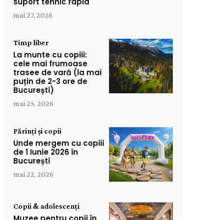
suport tehnic rapid
mai 27, 2026
Timp liber
La munte cu copiii:
cele mai frumoase
trasee de vară (la mai
puțin de 2-3 ore de
București)
mai 25, 2026
Părinți și copii
Unde mergem cu copiii
de 1 Iunie 2026 în
București
mai 22, 2026
Copii & adolescenți
Muzee pentru copii în