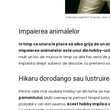
Crescutul unghiilor in exces, foto: 
Impaierea animalelor
In timp ce unora le place sa aiba grija de un a
Impaierea animalelor este unul din hobby-uri
mult un loc de munca in timp ce altii fac asta de
impaiata drept subiect de discutie cu prietena sau c
Hikaru dorodango sau lustruir
Printre cele mai ciudate hobby-uri din lume se nu
pamantului
. Multi oameni isi petrect timpul lust
probabil v-ati dat seama.
Acest hobby implica a