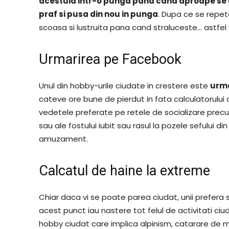
acestuia intr-o punga pana cand aproape se us
praf si pusa din nou in punga
. Dupa ce se repeta
scoasa si lustruita pana cand straluceste… astfel v
Urmarirea pe Facebook
Unul din hobby-urile ciudate in crestere este
urma
cateve ore bune de pierdut in fata calculatorului al
vedetele preferate pe retele de socializare precum
sau ale fostului iubit sau rasul la pozele sefului 
amuzament.
Calcatul de haine la extreme
Chiar daca vi se poate
p
area ciudat, unii prefera 
acest punct iau nastere tot felul de activitati ciu
hobby ciudat care implica alpinism, catarare de mu