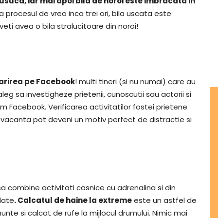
uca, iar mai apoi bila de noroi este imbracata in
 procesul de vreo inca trei ori, bila uscata este
eti avea o bila stralucitoare din noroi!
rirea pe Facebook
! multi tineri (si nu numai) care au
eg sa investigheze prietenii, cunoscutii sau actorii si
 Facebook. Verificarea activitatilor fostei prietene
din vacanta pot deveni un motiv perfect de distractie si
sa combine activitati casnice cu adrenalina si din
date
. Calcatul de haine la extreme
este un astfel de
nte si calcat de rufe la mijlocul drumului. Nimic mai