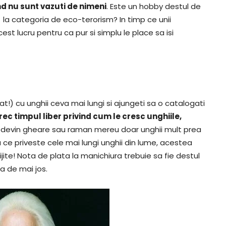
nd nu sunt vazuti de nimeni
. Este un hobby destul de
i la categoria de eco-terorism? In timp ce unii
cest lucru pentru ca pur si simplu le place sa isi
t!) cu unghii ceva mai lungi si ajungeti sa o catalogati
petrec timpul liber privind cum le cresc unghiile,
 devin gheare sau raman mereu doar unghii mult prea
a ce priveste cele mai lungi unghii din lume, acestea
jite! Nota de plata la manichiura trebuie sa fie destul
a de mai jos.