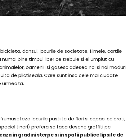
cicleta, dansul, jocurile de societate, filmele, cartile
numai bine timpul liber ce trebuie si el umplut cu
a animalelor, oamenii isi gasesc adesea noi si noi moduri
uita de plictiseala. Care sunt insa cele mai ciudate
ce urmeaza.
frumuseteze locurile pustiite de flori si copaci colorati,
 special tineri) prefera sa faca desene graffiti pe
aza in gradini sterpe si in spatii publice lipsite de