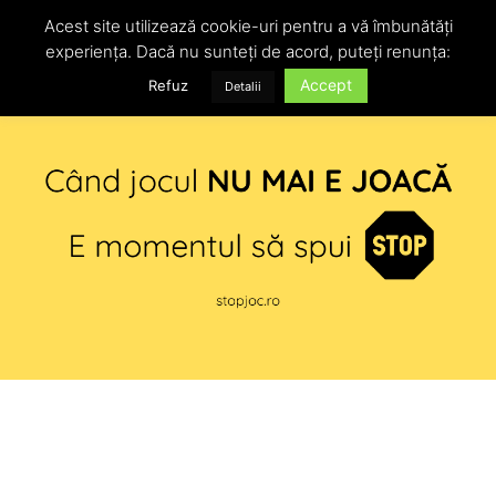
Acest site utilizează cookie-uri pentru a vă îmbunătăți
experiența. Dacă nu sunteți de acord, puteți renunța:
Accept
Refuz
Detalii