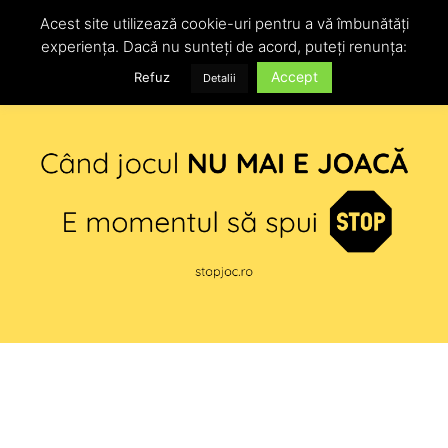
Acest site utilizează cookie-uri pentru a vă îmbunătăți
experiența. Dacă nu sunteți de acord, puteți renunța:
Accept
Refuz
Detalii