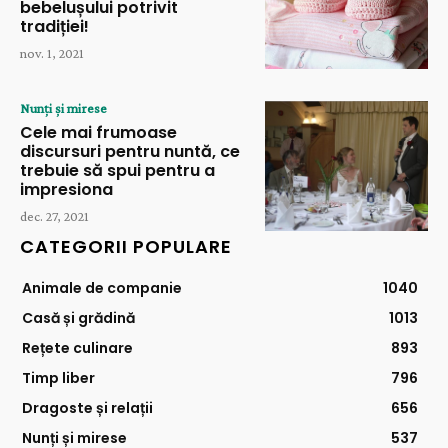
bebelușului potrivit
tradiției!
nov. 1, 2021
Nunți și mirese
Cele mai frumoase
discursuri pentru nuntă, ce
trebuie să spui pentru a
impresiona
dec. 27, 2021
CATEGORII POPULARE
Animale de companie
1040
Casă și grădină
1013
Rețete culinare
893
Timp liber
796
Dragoste și relații
656
Nunți și mirese
537