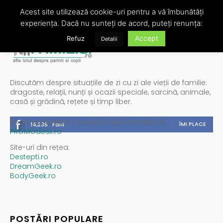
Acest site utilizează cookie-uri pentru a vă îmbunătăți
experiența. Dacă nu sunteți de acord, puteți renunța:
Accept
Refuz
Detalii
Discutăm despre situațiile de zi cu zi ale vieții de familie:
dragoste, relații, nunți și ocazii speciale, sarcină, animale,
casă și grădină, rețete și timp liber.
Spații publicitare / reclamă administrată de
ÎMI PLACE
14,235
Fani
PROMOdesk.ro
Site-uri din rețea:
Destepti.ro
DreamGeek.ro
BodyGeek.ro
POSTĂRI POPULARE