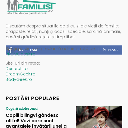
Discutăm despre situațiile de zi cu zi ale vieții de familie:
dragoste, relații, nunți și ocazii speciale, sarcină, animale,
casă și grădină, rețete și timp liber.
Spații publicitare / reclamă administrată de
ÎMI PLACE
14,235
Fani
PROMOdesk.ro
Site-uri din rețea:
Destepti.ro
DreamGeek.ro
BodyGeek.ro
POSTĂRI POPULARE
Copii & adolescenți
Copiii bilingvi gândesc
altfel! Vezi care sunt
avantajele învățării unei a