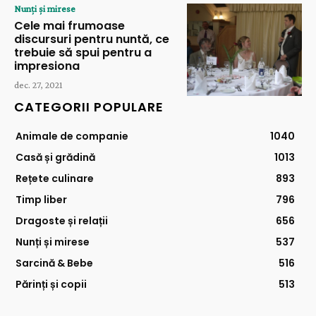
Nunți și mirese
Cele mai frumoase
discursuri pentru nuntă, ce
trebuie să spui pentru a
impresiona
dec. 27, 2021
CATEGORII POPULARE
Animale de companie
1040
Casă și grădină
1013
Rețete culinare
893
Timp liber
796
Dragoste și relații
656
Nunți și mirese
537
Sarcină & Bebe
516
Părinți și copii
513