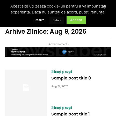
Acest site utilizează cookie-uri pentru a vă îmbunătăți
experiența. Dacă nu sunteți de acord, puteți renunța:
Accept
Refuz
Detalii
Acasă
2026
August
9
Arhive Zilnice: Aug 9, 2026
- Advertisement -
Părinți și copii
Sample post title 0
Aug 9, 2026
Părinți și copii
Sample post title 1