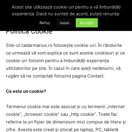
Acest site utilizează cookie-uri pentru a vă îmbunătăți
experiența. Dacă nu sunteți de acord, puteți renunța:
Acasă
Politica Cookie
Accept
Refuz
Detalii
Politica Cookie
Site-ul cadarmarius.ro folosește cookie-uri. În rândurile
ce urmează vă vom explica ce sunt aceste cookieuri și ce
cookie-uri folosim pentru a îmbunătăți experiența
utilizatorilor pe site. În cazul în care aveți nelămuriri, vă
rugăm să ne contactați folosind pagina Contact.
Ce este un cookie?
Termenul cookie mai este asociat și cu termenii „internet
cookie”, „browser cookie” sau „http cookie”. Toate fac
referire la un fișier de dimensiuni mici compus de litere și
cifre. Acesta este creat și stocat pe laptop, PC, tabletă