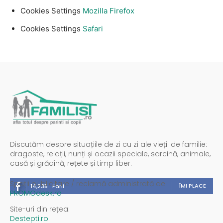
Cookies Settings
Mozilla Firefox
Cookies Settings
Safari
Discutăm despre situațiile de zi cu zi ale vieții de familie:
dragoste, relații, nunți și ocazii speciale, sarcină, animale,
casă și grădină, rețete și timp liber.
Spații publicitare / reclamă administrată de
ÎMI PLACE
14,235
Fani
PROMOdesk.ro
Site-uri din rețea:
Destepti.ro