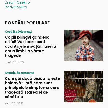
DreamGeek.ro
BodyGeek.ro
POSTĂRI POPULARE
Copii & adolescenți
Copiii bilingvi gândesc
altfel! Vezi care sunt
avantajele învățării unei a
doua limbi la vârste
fragede
mart. 30, 2022
Animale de companie
Cum știi dacă pisica ta este
bolnavă? Iată care sunt
principalele simptome care
trădează starea ei de
sănătate
sept. 30, 2021