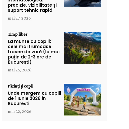
precizie, vizibilitate și
suport tehnic rapid
mai 27, 2026
Timp liber
La munte cu copiii:
cele mai frumoase
trasee de vară (la mai
puțin de 2-3 ore de
București)
mai 25, 2026
Părinți și copii
Unde mergem cu copiii
de 1 Iunie 2026 în
București
mai 22, 2026