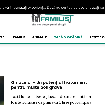
ru a vă îmbunătăți experiența. Dacă nu sunteți de acord, puteți re
OPII
FAMILIE
ANIMALE
CASĂ & GRĂDINĂ
REȚETE C
Ghiocelul – Un potențial tratament
pentru multe boli grave
Toată lumea iubește ghioceii, deoarece sunt flori
foarte frumoase de primăvară. Ei se pot cumpăra