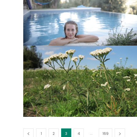
...
1
2
3
4
169