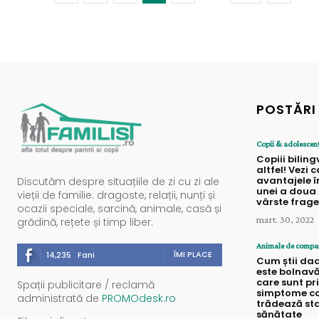
POSTĂRI
Copii & adolescen
Copiii bilin
altfel! Vezi 
avantajele î
Discutăm despre situațiile de zi cu zi ale
unei a doua 
vieții de familie: dragoste, relații, nunți și
vârste frag
ocazii speciale, sarcină, animale, casă și
mart. 30, 2022
grădină, rețete și timp liber.
Animale de compa
ÎMI PLACE
14,235
Fani
Cum știi dac
este bolnavă
care sunt pr
Spații publicitare / reclamă
simptome c
administrată de
PROMOdesk.ro
trădează sta
sănătate