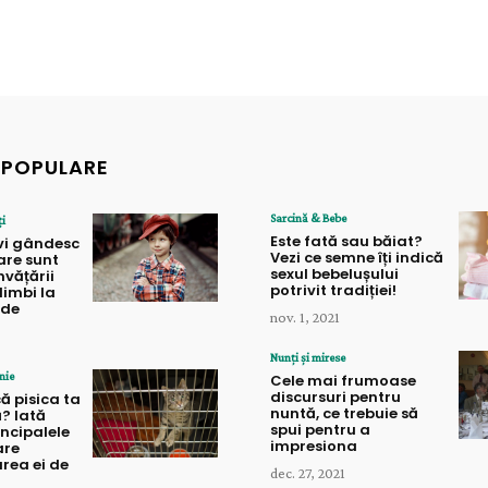
 POPULARE
Sarcină & Bebe
ți
Este fată sau băiat?
gvi gândesc
Vezi ce semne îți indică
care sunt
sexul bebelușului
nvățării
potrivit tradiției!
limbi la
ede
nov. 1, 2021
Nunți și mirese
nie
Cele mai frumoase
discursuri pentru
ă pisica ta
nuntă, ce trebuie să
? Iată
spui pentru a
incipalele
impresiona
are
rea ei de
dec. 27, 2021