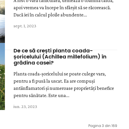
A fost o vară caniculară, urmează o toamnă caldă,
apoi vremea va începe în sfârșit să se răcorească.
Dacă iei în calcul ploile abundente...
sept. 1, 2023
De ce să crești planta coada-
șoricelului (Achillea millefolium) în
grădina casei?
Planta coada-șoricelului se poate culege vara,
pentru a fi pusă la uscat. Ea are compuși
antiinflamatori și numeroase proprietăți benefice
pentru sănătate. Este una...
iun. 23, 2023
Pagina 3 din 169