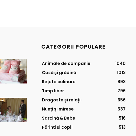
CATEGORII POPULARE
Animale de companie
1040
Casă și grădină
1013
Rețete culinare
893
Timp liber
796
Dragoste și relații
656
Nunți și mirese
537
Sarcină & Bebe
516
Părinți și copii
513