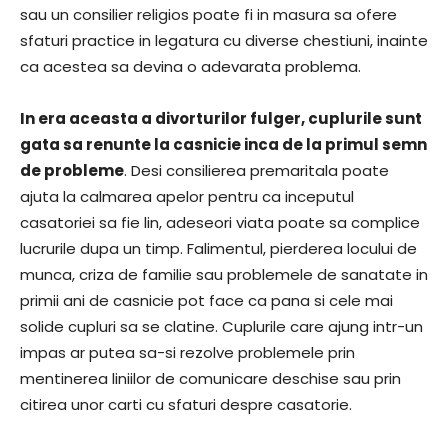
sau un consilier religios poate fi in masura sa ofere
sfaturi practice in legatura cu diverse chestiuni, inainte
ca acestea sa devina o adevarata problema.
In era aceasta a divorturilor fulger, cuplurile sunt
gata sa renunte la casnicie inca de la primul semn
de probleme
. Desi consilierea premaritala poate
ajuta la calmarea apelor pentru ca inceputul
casatoriei sa fie lin, adeseori viata poate sa complice
lucrurile dupa un timp. Falimentul, pierderea locului de
munca, criza de familie sau problemele de sanatate in
primii ani de casnicie pot face ca pana si cele mai
solide cupluri sa se clatine. Cuplurile care ajung intr-un
impas ar putea sa-si rezolve problemele prin
mentinerea liniilor de comunicare deschise sau prin
citirea unor carti cu sfaturi despre casatorie.