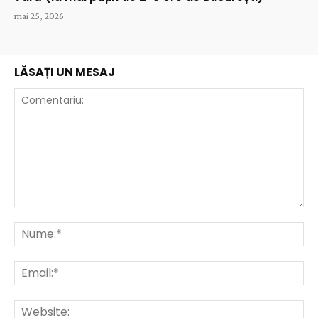
mai 25, 2026
LĂSAȚI UN MESAJ
Comentariu:
Nu
Ema
Web