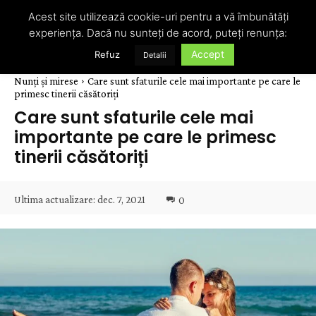
Acest site utilizează cookie-uri pentru a vă îmbunătăți
experiența. Dacă nu sunteți de acord, puteți renunța:
Accept
Refuz
Detalii
Nunți și mirese
Care sunt sfaturile cele mai importante pe care le
primesc tinerii căsătoriți
Care sunt sfaturile cele mai
importante pe care le primesc
tinerii căsătoriți
Ultima actualizare:
dec. 7, 2021
0