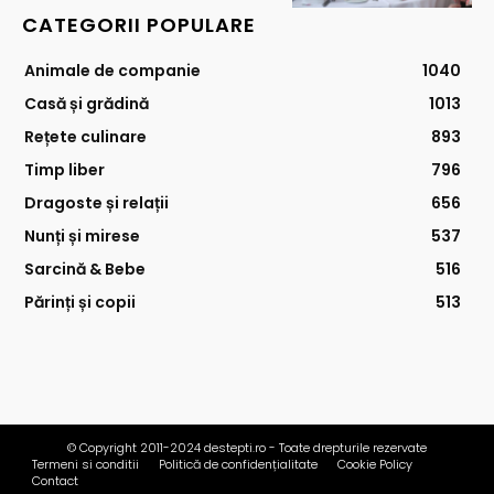
CATEGORII POPULARE
Animale de companie
1040
Casă și grădină
1013
Rețete culinare
893
Timp liber
796
Dragoste și relații
656
Nunți și mirese
537
Sarcină & Bebe
516
Părinți și copii
513
© Copyright 2011-2024 destepti.ro - Toate drepturile rezervate
Termeni si conditii
Politică de confidențialitate
Cookie Policy
Contact