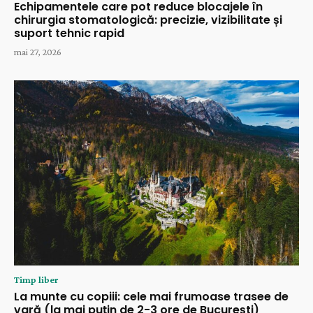
Echipamentele care pot reduce blocajele în
chirurgia stomatologică: precizie, vizibilitate și
suport tehnic rapid
mai 27, 2026
Timp liber
La munte cu copiii: cele mai frumoase trasee de
vară (la mai puțin de 2-3 ore de București)