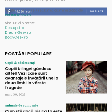
casă și grădină, rețete și timp liber.
Spații publicitare / reclamă administrată de
ÎMI PLACE
14,235
Fani
PROMOdesk.ro
Site-uri din rețea:
Destepti.ro
DreamGeek.ro
BodyGeek.ro
POSTĂRI POPULARE
Copii & adolescenți
Copiii bilingvi gândesc
altfel! Vezi care sunt
avantajele învățării unei a
doua limbi la vârste
fragede
mart. 30, 2022
Animale de companie
Cum știi dacă pisica ta este