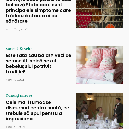
bolnavă? Iată care sunt
principalele simptome care
trădează starea ei de
sănătate
sept. 30, 2021
Sarcină & Bebe
Este fată sau băiat? Vezi ce
semne îți indică sexul
bebelușului potrivit
tradiției!
nov. 1, 2021
Nunți și mirese
Cele mai frumoase
discursuri pentru nuntă, ce
trebuie să spui pentru a
impresiona
dec. 27, 2021