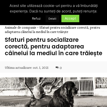
Acest site utilizează cookie-uri pentru a vă îmbunătăți
experiența. Dacă nu sunteți de acord, puteți renunța:
Accept
Refuz
Detalii
Animale de companie
Sfaturi pentru socializare corectă, pentru
adaptarea câinelui la mediul în care trăiește
Sfaturi pentru socializare
corectă, pentru adaptarea
câinelui la mediul în care trăiește
Ultima actualizare:
oct. 1, 2021
0