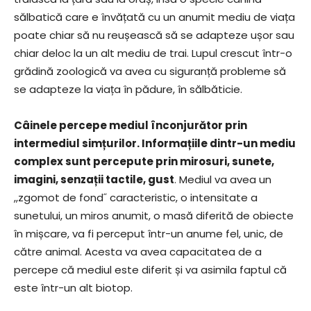
sălbatică care e învățată cu un anumit mediu de viața
poate chiar să nu reușească să se adapteze ușor sau
chiar deloc la un alt mediu de trai. Lupul crescut într-o
grădină zoologică va avea cu siguranță probleme să
se adapteze la viața în pădure, în sălbăticie.
Câinele percepe mediul înconjurător prin
intermediul simțurilor. Informațiile dintr-un mediu
complex sunt percepute prin mirosuri, sunete,
imagini, senzații tactile, gust
. Mediul va avea un
,,zgomot de fond˝ caracteristic, o intensitate a
sunetului, un miros anumit, o masă diferită de obiecte
în mișcare, va fi perceput într-un anume fel, unic, de
către animal. Acesta va avea capacitatea de a
percepe că mediul este diferit și va asimila faptul că
este într-un alt biotop.