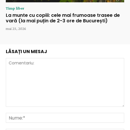
Timp liber
La munte cu copiii: cele mai frumoase trasee de
vară (la mai puțin de 2-3 ore de București)
mai 25, 2026
LĂSAȚI UN MESAJ
Comentariu:
Nu