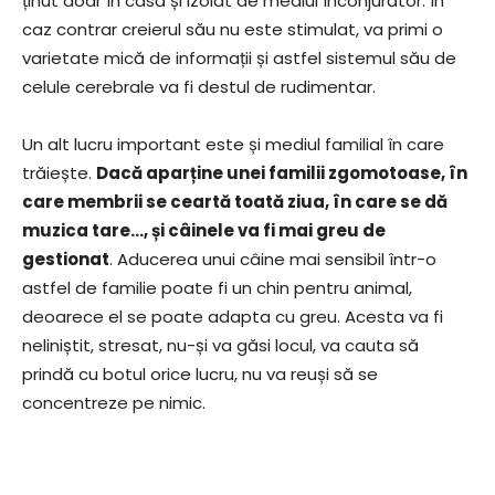
ținut doar în casă și izolat de mediul înconjurător. În
caz contrar creierul său nu este stimulat, va primi o
varietate mică de informații și astfel sistemul său de
celule cerebrale va fi destul de rudimentar.
Un alt lucru important este și mediul familial în care
trăiește.
Dacă aparține unei familii zgomotoase, în
care membrii se ceartă toată ziua, în care se dă
muzica tare…, și câinele va fi mai greu de
gestionat
. Aducerea unui câine mai sensibil într-o
astfel de familie poate fi un chin pentru animal,
deoarece el se poate adapta cu greu. Acesta va fi
neliniștit, stresat, nu-și va găsi locul, va cauta să
prindă cu botul orice lucru, nu va reuși să se
concentreze pe nimic.