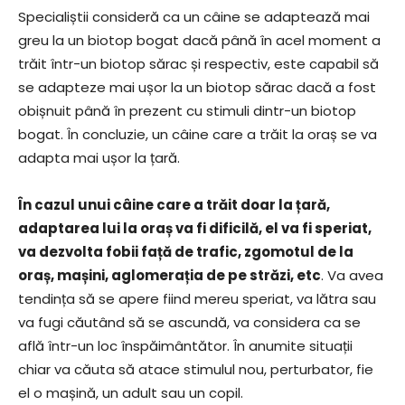
Specialiștii consideră ca un câine se adaptează mai
greu la un biotop bogat dacă până în acel moment a
trăit într-un biotop sărac și respectiv, este capabil să
se adapteze mai ușor la un biotop sărac dacă a fost
obișnuit până în prezent cu stimuli dintr-un biotop
bogat. În concluzie, un câine care a trăit la oraș se va
adapta mai ușor la țară.
În cazul unui câine care a trăit doar la țară,
adaptarea lui la oraș va fi dificilă, el va fi speriat,
va dezvolta fobii față de trafic, zgomotul de la
oraș, mașini, aglomerația de pe străzi, etc
. Va avea
tendința să se apere fiind mereu speriat, va lătra sau
va fugi căutând să se ascundă, va considera ca se
află într-un loc înspăimântător. În anumite situații
chiar va căuta să atace stimulul nou, perturbator, fie
el o mașină, un adult sau un copil.