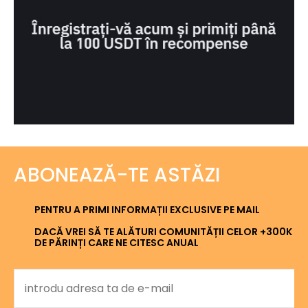
ABONEAZĂ-TE ASTĂZI
PENTRU A PRIMI INFORMAȚII EXCLUSIVE PE MAIL
DACĂ VREI SĂ TE ALĂTURI COMUNITĂȚII CELOR +300K
DE PĂRINȚI CARE NE CITESC ANUAL