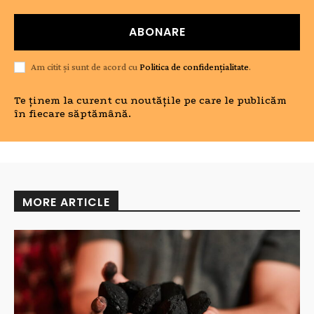
ABONARE
Am citit și sunt de acord cu
Politica de confidențialitate
.
Te ținem la curent cu noutățile pe care le publicăm
în fiecare săptămână.
MORE ARTICLE