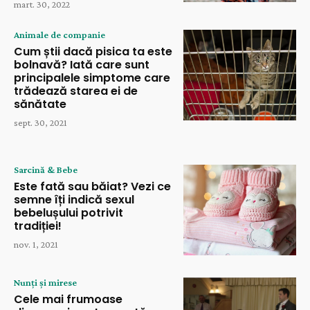
mart. 30, 2022
Animale de companie
Cum știi dacă pisica ta este
bolnavă? Iată care sunt
principalele simptome care
trădează starea ei de
sănătate
sept. 30, 2021
Sarcină & Bebe
Este fată sau băiat? Vezi ce
semne îți indică sexul
bebelușului potrivit
tradiției!
nov. 1, 2021
Nunți și mirese
Cele mai frumoase