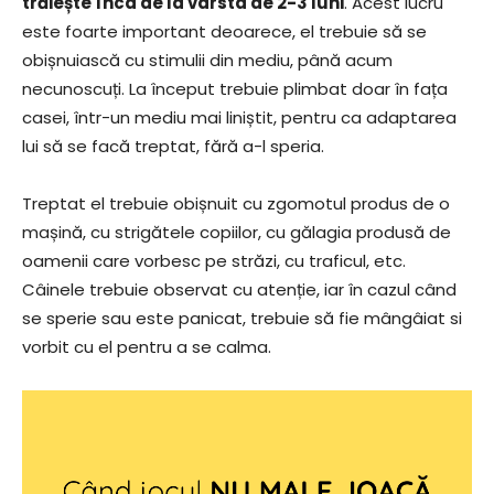
trăiește încâ de la vârsta de 2-3 luni
. Acest lucru
este foarte important deoarece, el trebuie să se
obișnuiască cu stimulii din mediu, până acum
necunoscuți. La început trebuie plimbat doar în fața
casei, într-un mediu mai liniștit, pentru ca adaptarea
lui să se facă treptat, fără a-l speria.
Treptat el trebuie obișnuit cu zgomotul produs de o
mașină, cu strigătele copiilor, cu gălagia produsă de
oamenii care vorbesc pe străzi, cu traficul, etc.
Câinele trebuie observat cu atenție, iar în cazul când
se sperie sau este panicat, trebuie să fie mângâiat si
vorbit cu el pentru a se calma.