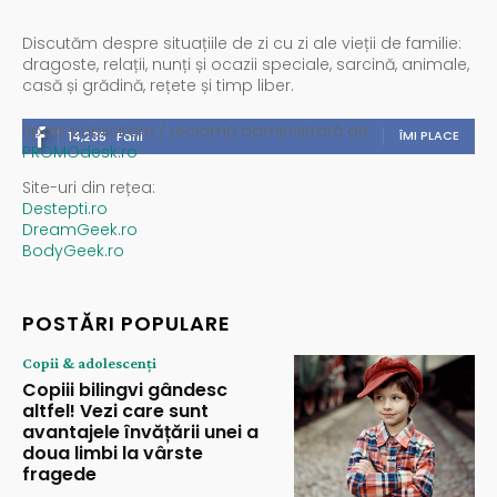
Discutăm despre situațiile de zi cu zi ale vieții de familie:
dragoste, relații, nunți și ocazii speciale, sarcină, animale,
casă și grădină, rețete și timp liber.
Spații publicitare / reclamă administrată de
ÎMI PLACE
14,235
Fani
PROMOdesk.ro
Site-uri din rețea:
Destepti.ro
DreamGeek.ro
BodyGeek.ro
POSTĂRI POPULARE
Copii & adolescenți
Copiii bilingvi gândesc
altfel! Vezi care sunt
avantajele învățării unei a
doua limbi la vârste
fragede