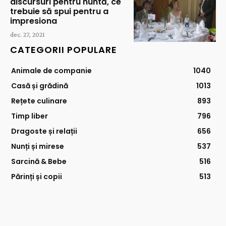
discursuri pentru nuntă, ce
trebuie să spui pentru a
impresiona
dec. 27, 2021
CATEGORII POPULARE
Animale de companie
1040
Casă și grădină
1013
Rețete culinare
893
Timp liber
796
Dragoste și relații
656
Nunți și mirese
537
Sarcină & Bebe
516
Părinți și copii
513