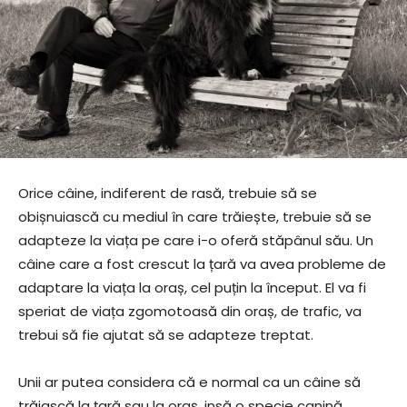
Orice câine, indiferent de rasă, trebuie să se
obișnuiască cu mediul în care trăiește, trebuie să se
adapteze la viața pe care i-o oferă stăpânul său. Un
câine care a fost crescut la țară va avea probleme de
adaptare la viața la oraș, cel puțin la început. El va fi
speriat de viața zgomotoasă din oraș, de trafic, va
trebui să fie ajutat să se adapteze treptat.
Unii ar putea considera că e normal ca un câine să
trăiască la țară sau la oraș, insă o specie canină