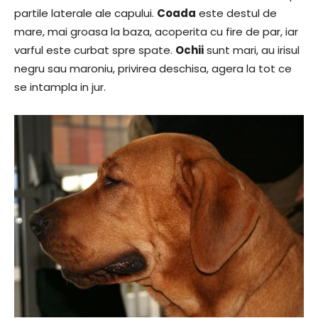
partile laterale ale capului.
Coada
este destul de
mare, mai groasa la baza, acoperita cu fire de par, iar
varful este curbat spre spate.
Ochii
sunt mari, au irisul
negru sau maroniu, privirea deschisa, agera la tot ce
se intampla in jur.