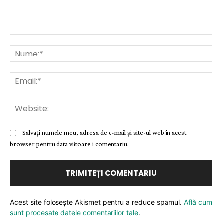
Comentariu:
Nu
Ema
Web
Salvați numele meu, adresa de e-mail și site-ul web în acest
browser pentru data viitoare i comentariu.
Acest site folosește Akismet pentru a reduce spamul.
Află cum
sunt procesate datele comentariilor tale
.