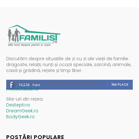
Discutăm despre situațiile de zi cu zi ale vieții de familie:
dragoste, relații, nunți și ocazii speciale, sarcină, animale,
casă și grădină, rețete și timp liber.
Spații publicitare / reclamă administrată de
ÎMI PLACE
14,235
Fani
PROMOdesk.ro
Site-uri din rețea:
Destepti.ro
DreamGeek.ro
BodyGeek.ro
POSTĂRI POPULARE