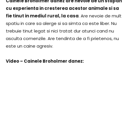
Cainele Broholmer danez are nevoie de un stapan
cu experienta in cresterea acestor animale si sa
fie tinut in mediul rural, la casa
. Are nevoie de mult
spatiu in care sa alerge si sa simta ca este liber. Nu
trebuie tinut legat si nici tratat dur atunci cand nu
asculta comenzile. Are tendinta de a fi prietenos, nu
este un caine agresiv.
Video – Cainele Broholmer danez: