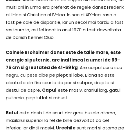
multi ani in urma era preferat de regele danez Frederik
al II-lea si Christian al IV-lea. In sec al XIX-lea, rasa a
fost pe cale de disparitie, iar un secol mai tarziu a fost
restaurata, astfel incat in anul 1970 a fost dezvoltata
de Danish Kennel Club.
Cainele Broholmer danez este de talie mare, este
energic si puternic, are inaltimea la umeri de 69-
75 cm si greutatea de 41-59 kg
. Are corpul auriu sau
negru, cu pete albe pe piept si labe. Blana sa este
alcatuita din fire scurte de par si subpar, drepte si
destul de aspre.
Capul
este masiv, craniul larg, gatul
puternic, pieptul lat si robust.
Botul
este destul de scurt dar gros, buzele atarna,
maxilarul superior la fel de bine dezvoltat ca cel
inferior, iar dintii masivi.
Urechile
sunt mari si atarna pe