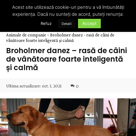
Acest site utilizează cookie-uri pentru a vă îmbunătăți
experiența. Dacă nu sunteți de acord, puteți renunța:
Accept
Refuz
Detalii
Animale de companie
Broholmer danez - rasă de câini de
vânătoare foarte inteligentă și calmă
Broholmer danez – rasă de câini
de vânătoare foarte inteligentă
și calmă
Ultima actualizare:
oct. 1, 2021
0