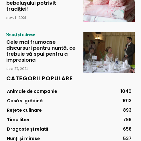
bebelușului potrivit
tradiției!
nov. 1, 2021
Nunți și mirese
Cele mai frumoase
discursuri pentru nuntă, ce
trebuie să spui pentru a
impresiona
dec. 27, 2021
CATEGORII POPULARE
Animale de companie
1040
Casă și grădină
1013
Rețete culinare
893
Timp liber
796
Dragoste și relații
656
Nunți și mirese
537