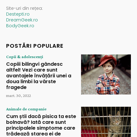
Site-uri din rețea:
Destepti.ro
DreamGeek.ro
BodyGeek.ro
POSTĂRI POPULARE
Copii & adolescenți
Copiii bilingvi gândesc
altfel! Vezi care sunt
avantajele învățării unei a
doua limbi la vârste
fragede
mart. 30, 2022
Animale de companie
Cum știi dacă pisica ta este
bolnavă? Iată care sunt
principalele simptome care
trădează starea ei de