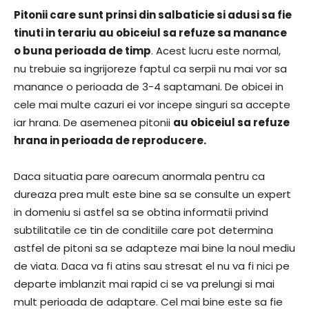
Pitonii care sunt prinsi din salbaticie si adusi sa fie
tinuti in terariu au obiceiul sa refuze sa manance
o buna perioada de timp
. Acest lucru este normal,
nu trebuie sa ingrijoreze faptul ca serpii nu mai vor sa
manance o perioada de 3-4 saptamani. De obicei in
cele mai multe cazuri ei vor incepe singuri sa accepte
iar hrana. De asemenea pitonii
au obiceiul sa refuze
hrana in perioada de reproducere.
Daca situatia pare oarecum anormala pentru ca
dureaza prea mult este bine sa se consulte un expert
in domeniu si astfel sa se obtina informatii privind
subtilitatile ce tin de conditiile care pot determina
astfel de pitoni sa se adapteze mai bine la noul mediu
de viata. Daca va fi atins sau stresat el nu va fi nici pe
departe imblanzit mai rapid ci se va prelungi si mai
mult perioada de adaptare. Cel mai bine este sa fie