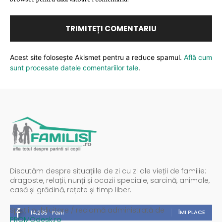
Acest site folosește Akismet pentru a reduce spamul.
Află cum
sunt procesate datele comentariilor tale
.
Discutăm despre situațiile de zi cu zi ale vieții de familie:
dragoste, relații, nunți și ocazii speciale, sarcină, animale,
casă și grădină, rețete și timp liber.
Spații publicitare / reclamă administrată de
ÎMI PLACE
14,235
Fani
PROMOdesk.ro