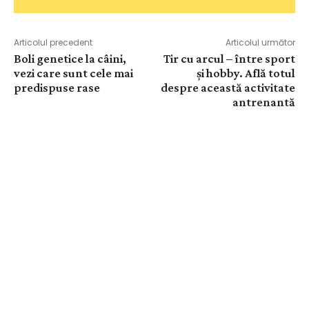
Articolul precedent
Articolul următor
Boli genetice la câini,
Tir cu arcul – între sport
vezi care sunt cele mai
și hobby. Află totul
predispuse rase
despre această activitate
antrenantă