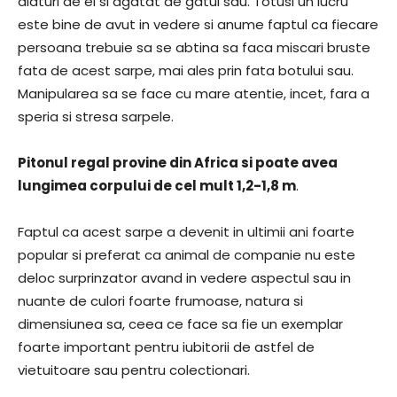
alaturi de el si agatat de gatul sau. Totusi un lucru
este bine de avut in vedere si anume faptul ca fiecare
persoana trebuie sa se abtina sa faca miscari bruste
fata de acest sarpe, mai ales prin fata botului sau.
Manipularea sa se face cu mare atentie, incet, fara a
speria si stresa sarpele.
Pitonul regal provine din Africa si poate avea
lungimea corpului de cel mult 1,2-1,8 m
.
Faptul ca acest sarpe a devenit in ultimii ani foarte
popular si preferat ca animal de companie nu este
deloc surprinzator avand in vedere aspectul sau in
nuante de culori foarte frumoase, natura si
dimensiunea sa, ceea ce face sa fie un exemplar
foarte important pentru iubitorii de astfel de
vietuitoare sau pentru colectionari.