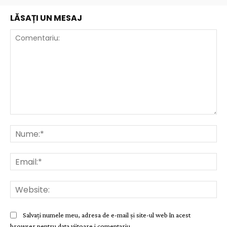
LĂSAȚI UN MESAJ
Comentariu:
Nu
Ema
Web
Salvați numele meu, adresa de e-mail și site-ul web în acest
browser pentru data viitoare i comentariu.