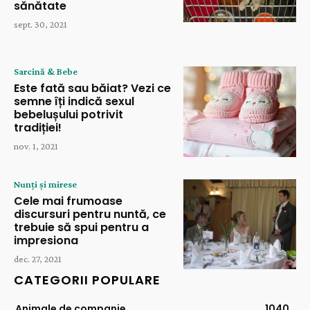
sănătate
sept. 30, 2021
Sarcină & Bebe
Este fată sau băiat? Vezi ce
semne îți indică sexul
bebelușului potrivit
tradiției!
nov. 1, 2021
Nunți și mirese
Cele mai frumoase
discursuri pentru nuntă, ce
trebuie să spui pentru a
impresiona
dec. 27, 2021
CATEGORII POPULARE
Animale de companie
1040