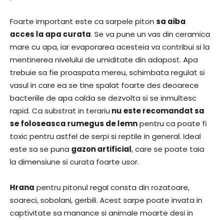
Foarte important este ca sarpele piton
sa aiba
acces la apa curata
. Se va pune un vas din ceramica
mare cu apa, iar evaporarea acesteia va contribui si la
mentinerea nivelului de umiditate din adapost. Apa
trebuie sa fie proaspata mereu, schimbata regulat si
vasul in care ea se tine spalat foarte des deoarece
bacteriile de apa calda se dezvolta si se inmultesc
rapid. Ca substrat in terariu
nu este recomandat sa
se foloseasca rumegus de lemn
pentru ca poate fi
toxic pentru astfel de serpi si reptile in general. Ideal
este sa se puna
gazon artificial
, care se poate taia
la dimensiune si curata foarte usor.
Hrana
pentru pitonul regal consta din rozatoare,
soareci, sobolani, gerbili. Acest sarpe poate invata in
captivitate sa manance si animale moarte desi in