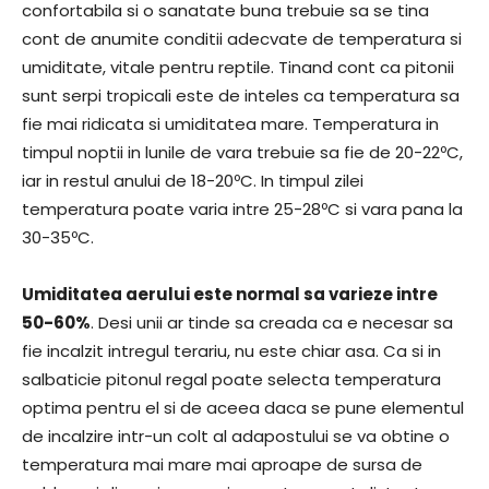
confortabila si o sanatate buna trebuie sa se tina
cont de anumite conditii adecvate de temperatura si
umiditate, vitale pentru reptile. Tinand cont ca pitonii
sunt serpi tropicali este de inteles ca temperatura sa
fie mai ridicata si umiditatea mare. Temperatura in
timpul noptii in lunile de vara trebuie sa fie de 20-22ºC,
iar in restul anului de 18-20ºC. In timpul zilei
temperatura poate varia intre 25-28ºC si vara pana la
30-35ºC.
Umiditatea aerului este normal sa varieze intre
50-60%
. Desi unii ar tinde sa creada ca e necesar sa
fie incalzit intregul terariu, nu este chiar asa. Ca si in
salbaticie pitonul regal poate selecta temperatura
optima pentru el si de aceea daca se pune elementul
de incalzire intr-un colt al adapostului se va obtine o
temperatura mai mare mai aproape de sursa de