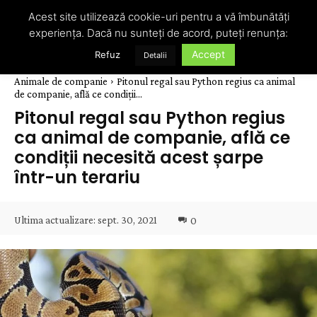
Acest site utilizează cookie-uri pentru a vă îmbunătăți
experiența. Dacă nu sunteți de acord, puteți renunța:
Accept
Refuz
Detalii
Animale de companie
Pitonul regal sau Python regius ca animal
de companie, află ce condiții...
Pitonul regal sau Python regius
ca animal de companie, află ce
condiții necesită acest șarpe
într-un terariu
Ultima actualizare:
sept. 30, 2021
0