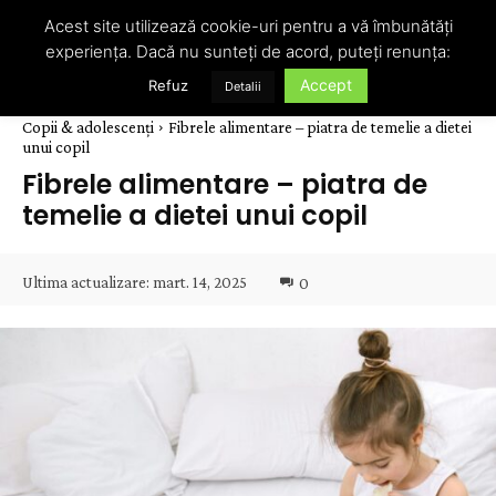
Acest site utilizează cookie-uri pentru a vă îmbunătăți
experiența. Dacă nu sunteți de acord, puteți renunța:
Accept
Refuz
Detalii
Copii & adolescenți
Fibrele alimentare – piatra de temelie a dietei
unui copil
Fibrele alimentare – piatra de
temelie a dietei unui copil
Ultima actualizare:
mart. 14, 2025
0