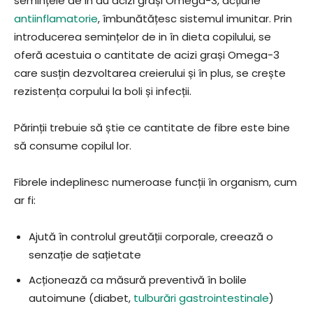
semințele de in au acizi grași Omega-3, acțiune
antiinflamatorie
, îmbunătățesc sistemul imunitar. Prin
introducerea semințelor de in în dieta copilului, se
oferă acestuia o cantitate de acizi grași Omega-3
care susțin dezvoltarea creierului și în plus, se crește
rezistența corpului la boli și infecții.
Părinții trebuie să știe ce cantitate de fibre este bine
să consume copilul lor.
Fibrele indeplinesc numeroase funcții în organism, cum
ar fi:
Ajută în controlul greutății corporale, creează o
senzație de sațietate
Acționează ca măsură preventivă în bolile
autoimune (diabet,
tulburări gastrointestinale
)