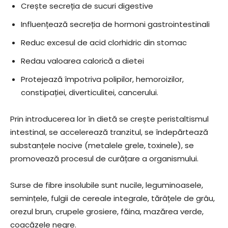
Crește secreția de sucuri digestive
Influențează secreția de hormoni gastrointestinali
Reduc excesul de acid clorhidric din stomac
Redau valoarea calorică a dietei
Protejează împotriva polipilor, hemoroizilor,
constipației, diverticulitei, cancerului.
Prin introducerea lor în dietă se crește peristaltismul
intestinal, se accelerează tranzitul, se îndepărtează
substanțele nocive (metalele grele, toxinele), se
promovează procesul de curățare a organismului.
Surse de fibre insolubile sunt nucile, leguminoasele,
semințele, fulgii de cereale integrale, tărâțele de grâu,
orezul brun, crupele grosiere, făina, mazărea verde,
coacăzele negre.