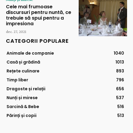
Cele mai frumoase
discursuri pentru nuntă, ce
trebuie să spui pentru a
impresiona
dec. 27, 2021
CATEGORII POPULARE
Animale de companie
1040
Casă și grădină
1013
Rețete culinare
893
Timp liber
796
Dragoste și relații
656
Nunți și mirese
537
Sarcină & Bebe
516
Părinți și copii
513