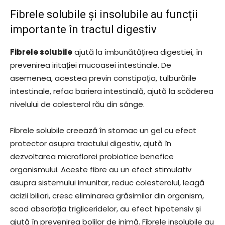
Fibrele solubile și insolubile au funcții
importante în tractul digestiv
Fibrele solubile
ajută la îmbunătățirea digestiei, în
prevenirea iritației mucoasei intestinale. De
asemenea, acestea previn constipația, tulburările
intestinale, refac bariera intestinală, ajută la scăderea
nivelului de colesterol rău din sânge.
Fibrele solubile creează în stomac un gel cu efect
protector asupra tractului digestiv, ajută în
dezvoltarea microflorei probiotice benefice
organismului. Aceste fibre au un efect stimulativ
asupra sistemului imunitar, reduc colesterolul, leagă
acizii biliari, cresc eliminarea grăsimilor din organism,
scad absorbția trigliceridelor, au efect hipotensiv și
ajută în prevenirea bolilor de inimă. Fibrele insolubile au