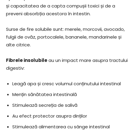
și capacitatea de a capta compușii toxici și de a
preveni absorbția acestora în intestin.
Surse de fire solubile sunt: merele, morcovii, avocado,
fulgii de ovăz, portocalele, bananele, mandarinele și
alte citrice.
Fibrele insolubile
au un impact mare asupra tractului
digestiv:
Leagă apa și cresc volumul conținutului intestinal
Mențin sănătatea intestinală
Stimulează secreția de salivă
Au efect protector asupra dinților
Stimulează alimentarea cu sânge intestinal