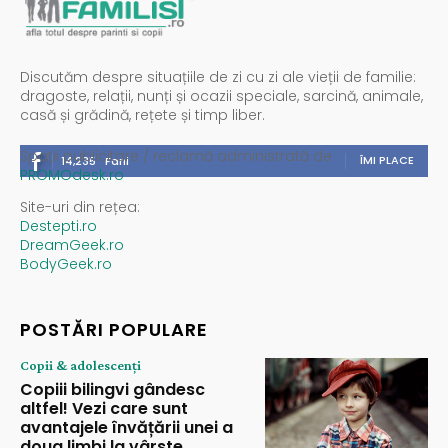
Discutăm despre situațiile de zi cu zi ale vieții de familie:
dragoste, relații, nunți și ocazii speciale, sarcină, animale,
casă și grădină, rețete și timp liber.
Spații publicitare / reclamă administrată de
ÎMI PLACE
14,235
Fani
PROMOdesk.ro
Site-uri din rețea:
Destepti.ro
DreamGeek.ro
BodyGeek.ro
POSTĂRI POPULARE
Copii & adolescenți
Copiii bilingvi gândesc
altfel! Vezi care sunt
avantajele învățării unei a
doua limbi la vârste