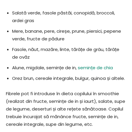
Salată verde, fasole păstăi, conopidă, broccoli,
ardei gras
Mere, banane, pere, cireșe, prune, piersici, pepene
verde, fructe de pădure
Fasole, năut, mazăre, linte, tărâțe de grâu, tărâțe
de ovăz
Alune, migdale, semințe de in,
semințe de chia
Orez brun, cereale integrale, bulgur, quinoa și altele.
Fibrele pot fi introduse în dieta copilului în smoothie
(realizat din fructe, semințe de in și iaurt), salate, supe
de legume, deserturi și alte rețete sănătoase. Copilul
trebuie încurajat să mănânce fructe, semințe de in,
cereale integrale, supe din legume, etc.