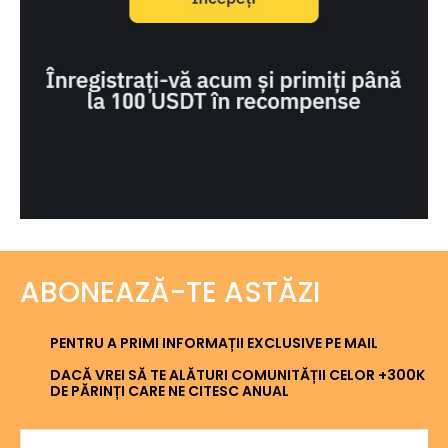
ABONEAZĂ-TE ASTĂZI
PENTRU A PRIMI INFORMAȚII EXCLUSIVE PE MAIL
DACĂ VREI SĂ TE ALĂTURI COMUNITĂȚII CELOR +300K
DE PĂRINȚI CARE NE CITESC ANUAL