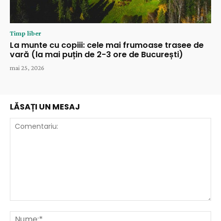
Timp liber
La munte cu copiii: cele mai frumoase trasee de
vară (la mai puțin de 2-3 ore de București)
mai 25, 2026
LĂSAȚI UN MESAJ
Comentariu:
Nu