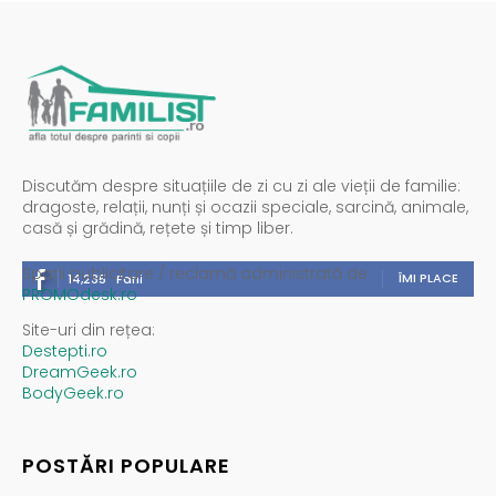
Discutăm despre situațiile de zi cu zi ale vieții de familie:
dragoste, relații, nunți și ocazii speciale, sarcină, animale,
casă și grădină, rețete și timp liber.
Spații publicitare / reclamă administrată de
ÎMI PLACE
14,235
Fani
PROMOdesk.ro
Site-uri din rețea:
Destepti.ro
DreamGeek.ro
BodyGeek.ro
POSTĂRI POPULARE