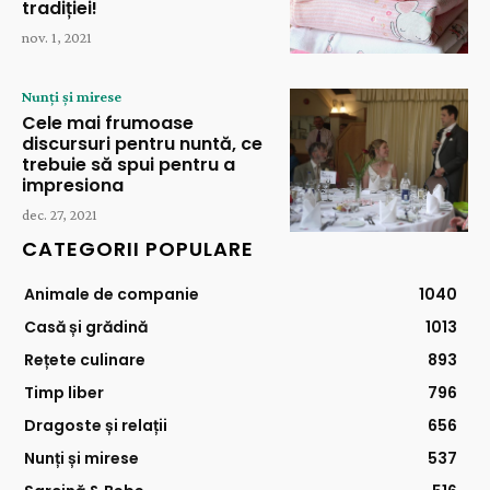
tradiției!
nov. 1, 2021
Nunți și mirese
Cele mai frumoase
discursuri pentru nuntă, ce
trebuie să spui pentru a
impresiona
dec. 27, 2021
CATEGORII POPULARE
Animale de companie
1040
Casă și grădină
1013
Rețete culinare
893
Timp liber
796
Dragoste și relații
656
Nunți și mirese
537