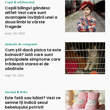
Copii & adolescenți
Copiii bilingvi gândesc
altfel! Vezi care sunt
avantajele învățării unei a
doua limbi la vârste
fragede
mart. 30, 2022
Animale de companie
Cum știi dacă pisica ta este
bolnavă? Iată care sunt
principalele simptome care
trădează starea ei de
sănătate
sept. 30, 2021
Sarcină & Bebe
Este fată sau băiat? Vezi ce
semne îți indică sexul
bebelușului potrivit