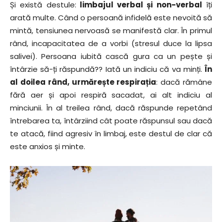
Și există destule:
limbajul verbal și non-verbal
îți
arată multe. Când o persoană infidelă este nevoită să
mintă, tensiunea nervoasă se manifestă clar. În primul
rând, incapacitatea de a vorbi (stresul duce la lipsa
salivei). Persoana iubită cască gura ca un pește și
întârzie să-ți răspundă?? Iată un indiciu că va minți.
În
al doilea rând, urmărește respirația
: dacă rămâne
fără aer și apoi respiră sacadat, ai alt indiciu al
minciunii. În al treilea rând, dacă răspunde repetând
întrebarea ta, întârziind cât poate răspunsul sau dacă
te atacă, fiind agresiv în limbaj, este destul de clar că
este anxios și minte.