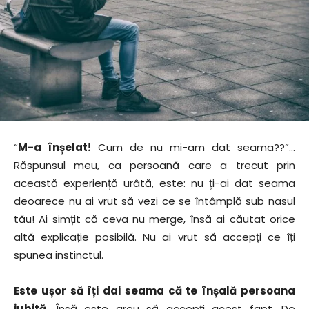
“
M-a înșelat!
Cum de nu mi-am dat seama??”…
Răspunsul meu, ca persoană care a trecut prin
această experiență urâtă, este: nu ți-ai dat seama
deoarece nu ai vrut să vezi ce se întâmplă sub nasul
tău! Ai simțit că ceva nu merge, însă ai căutat orice
altă explicație posibilă. Nu ai vrut să accepți ce îți
spunea instinctul.
Este ușor să îți dai seama că te înșală persoana
iubită
. Însă este greu să accepți acest fapt. De