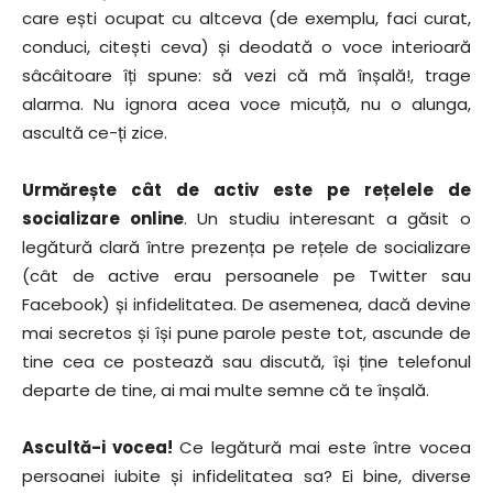
care ești ocupat cu altceva (de exemplu, faci curat,
conduci, citești ceva) și deodată o voce interioară
sâcâitoare îți spune: să vezi că mă înșală!, trage
alarma. Nu ignora acea voce micuță, nu o alunga,
ascultă ce-ți zice.
Urmărește cât de activ este pe rețelele de
socializare online
. Un studiu interesant a găsit o
legătură clară între prezența pe rețele de socializare
(cât de active erau persoanele pe Twitter sau
Facebook) și infidelitatea. De asemenea, dacă devine
mai secretos și își pune parole peste tot, ascunde de
tine cea ce postează sau discută, își ține telefonul
departe de tine, ai mai multe semne că te înșală.
Ascultă-i vocea!
Ce legătură mai este între vocea
persoanei iubite și infidelitatea sa? Ei bine, diverse