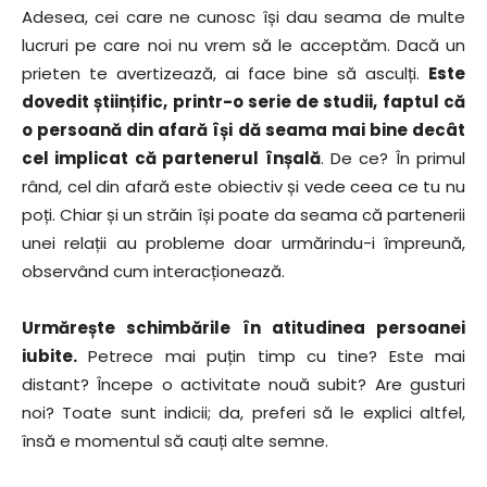
Adesea, cei care ne cunosc își dau seama de multe
lucruri pe care noi nu vrem să le acceptăm. Dacă un
prieten te avertizează, ai face bine să asculți.
Este
dovedit științific, printr-o serie de studii, faptul că
o persoană din afară își dă seama mai bine decât
cel implicat că partenerul înșală
. De ce? În primul
rând, cel din afară este obiectiv și vede ceea ce tu nu
poți. Chiar și un străin își poate da seama că partenerii
unei relații au probleme doar urmărindu-i împreună,
observând cum interacționează.
Urmărește schimbările în atitudinea persoanei
iubite.
Petrece mai puțin timp cu tine? Este mai
distant? Începe o activitate nouă subit? Are gusturi
noi? Toate sunt indicii; da, preferi să le explici altfel,
însă e momentul să cauți alte semne.