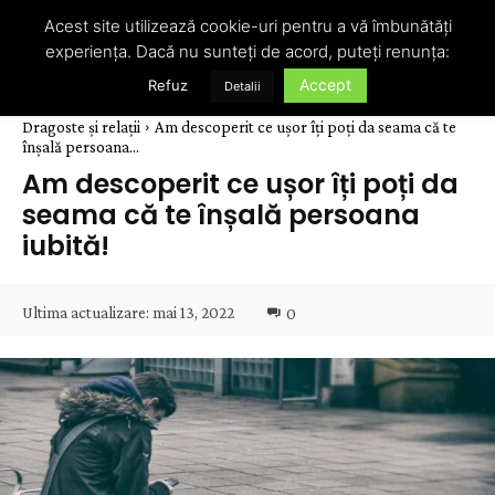
Acest site utilizează cookie-uri pentru a vă îmbunătăți
experiența. Dacă nu sunteți de acord, puteți renunța:
Accept
Refuz
Detalii
Dragoste și relații
Am descoperit ce ușor îți poți da seama că te
înșală persoana...
Am descoperit ce ușor îți poți da
seama că te înșală persoana
iubită!
Ultima actualizare:
mai 13, 2022
0