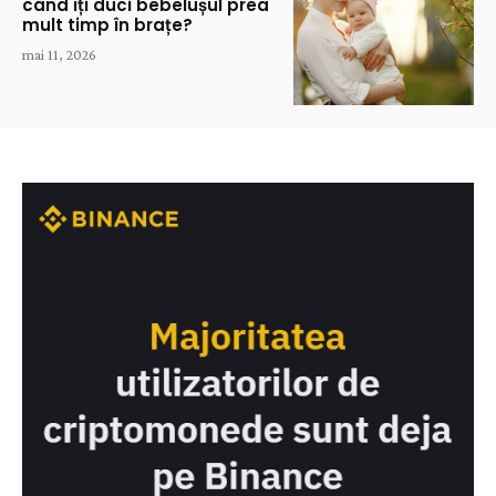
când îți duci bebelușul prea
mult timp în brațe?
mai 11, 2026