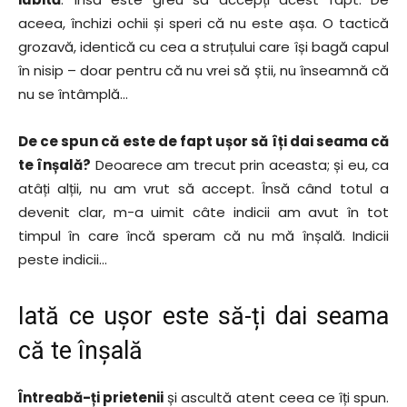
aceea, închizi ochii și speri că nu este așa. O tactică
grozavă, identică cu cea a struțului care își bagă capul
în nisip – doar pentru că nu vrei să știi, nu înseamnă că
nu se întâmplă…
De ce spun că este de fapt ușor să îți dai seama că
te înșală?
Deoarece am trecut prin aceasta; și eu, ca
atâți alții, nu am vrut să accept. Însă când totul a
devenit clar, m-a uimit câte indicii am avut în tot
timpul în care încă speram că nu mă înșală. Indicii
peste indicii…
Iată ce ușor este să-ți dai seama
că te înșală
Întreabă-ți prietenii
și ascultă atent ceea ce îți spun.