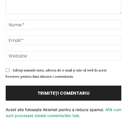
Comentariu:
Nu
Ema
Web
Salvați numele meu, adresa de e-mail și site-ul web în acest
browser pentru data viitoare i comentariu.
Acest site folosește Akismet pentru a reduce spamul.
Află cum
sunt procesate datele comentariilor tale
.