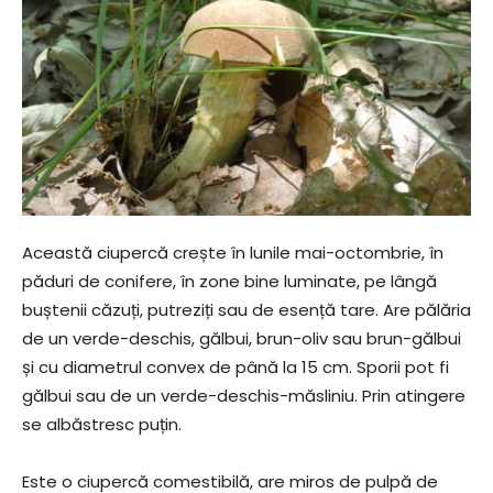
Această ciupercă crește în lunile mai-octombrie, în
păduri de conifere, în zone bine luminate, pe lângă
buștenii căzuți, putreziți sau de esență tare. Are pălăria
de un verde-deschis, gălbui, brun-oliv sau brun-gălbui
și cu diametrul convex de până la 15 cm. Sporii pot fi
gălbui sau de un verde-deschis-măsliniu. Prin atingere
se albăstresc puțin.
Este o ciupercă comestibilă, are miros de pulpă de