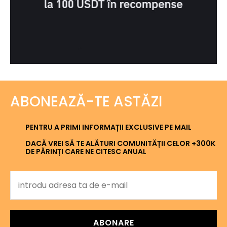
ABONEAZĂ-TE ASTĂZI
PENTRU A PRIMI INFORMAȚII EXCLUSIVE PE MAIL
DACĂ VREI SĂ TE ALĂTURI COMUNITĂȚII CELOR +300K
DE PĂRINȚI CARE NE CITESC ANUAL
ABONARE