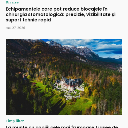
Diverse
Echipamentele care pot reduce blocajele în
chirurgia stomatologică: precizie, vizibilitate și
suport tehnic rapid
mai 27, 2026
Timp liber
La munte cu copiii: cele mai frumoase trasee de