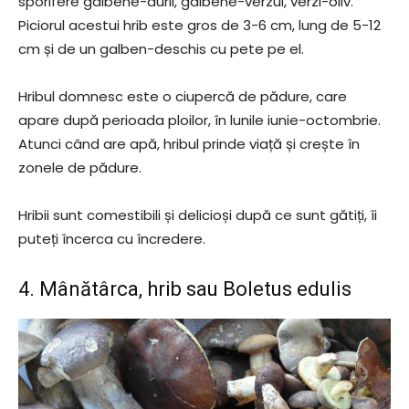
sporifere galbene-aurii, galbene-verzui, verzi-oliv.
Piciorul acestui hrib este gros de 3-6 cm, lung de 5-12
cm și de un galben-deschis cu pete pe el.
Hribul domnesc este o ciupercă de pădure, care
apare după perioada ploilor, în lunile iunie-octombrie.
Atunci când are apă, hribul prinde viață și crește în
zonele de pădure.
Hribii sunt comestibili și delicioși după ce sunt gătiți, îi
puteți încerca cu încredere.
4. Mânătârca, hrib sau Boletus edulis