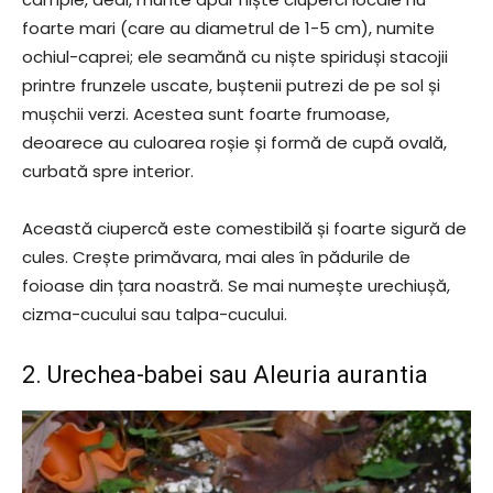
foarte mari (care au diametrul de 1-5 cm), numite
ochiul-caprei; ele seamănă cu niște spiriduși stacojii
printre frunzele uscate, buștenii putrezi de pe sol și
mușchii verzi. Acestea sunt foarte frumoase,
deoarece au culoarea roșie și formă de cupă ovală,
curbată spre interior.
Această ciupercă este comestibilă și foarte sigură de
cules. Crește primăvara, mai ales în pădurile de
foioase din țara noastră. Se mai numește urechiușă,
cizma-cucului sau talpa-cucului.
2. Urechea-babei sau Aleuria aurantia