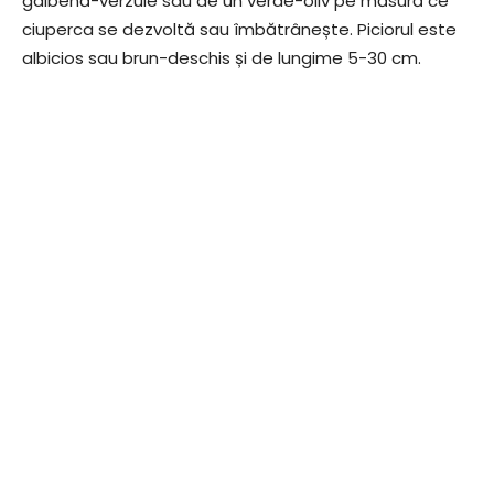
galbenă-verzuie sau de un verde-oliv pe măsură ce
ciuperca se dezvoltă sau îmbătrânește. Piciorul este
albicios sau brun-deschis și de lungime 5-30 cm.