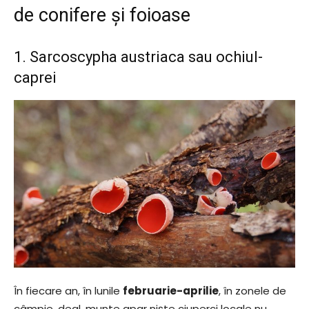
de conifere și foioase
1. Sarcoscypha austriaca sau ochiul-
caprei
În fiecare an, în lunile
februarie-aprilie
, în zonele de
câmpie, deal, munte apar niște ciuperci locale nu