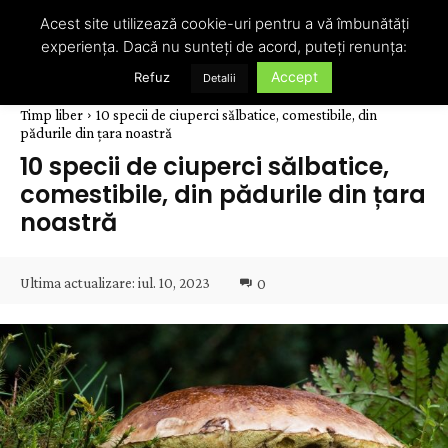
Acest site utilizează cookie-uri pentru a vă îmbunătăți
experiența. Dacă nu sunteți de acord, puteți renunța:
Accept
Refuz
Detalii
Timp liber
10 specii de ciuperci sălbatice, comestibile, din
pădurile din țara noastră
10 specii de ciuperci sălbatice,
comestibile, din pădurile din țara
noastră
Ultima actualizare:
iul. 10, 2023
0