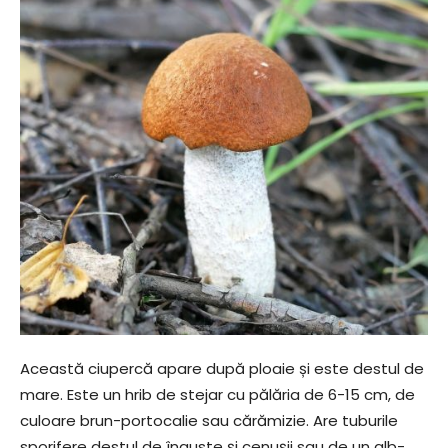
Această ciupercă apare după ploaie și este destul de
mare. Este un hrib de stejar cu pălăria de 6-15 cm, de
culoare brun-portocalie sau cărămizie. Are tuburile
sporifere destul de înguste și cenușii sau de un alb-