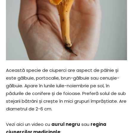
Această specie de ciuperci are aspect de pâlnie și
este gălbuie, portocalie, brun-gălbuie sau cenușie-
gălbuie. Apare în lunile iulie-noiembrie pe sol, în
pădurile de conifere și de foioase. Preferă solul de sub
stejarii bătrâni și crește în mici grupuri împrăștiate. Are
diametrul de 2-6 cm.
Vezi aici un video cu
aurul negru
sau
regina
ciupercilor medicinale
: