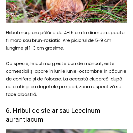
Hribul murg are pălăria de 4-15 cm în diametru, poate
fi maro sau brun-roșiatic. Are piciorul de 5-9 cm
lungime și 1-3 cm grosime.
Ca specie, hribul murg este bun de mâncat, este
comestibil și apare în lunile iunie-octombrie în pădurile
de conifere și de foioase. La această ciupercă, după
ce o atingi cu degetele pe spori, zona respectivă se
face albastră.
6. Hribul de stejar sau Leccinum
aurantiacum